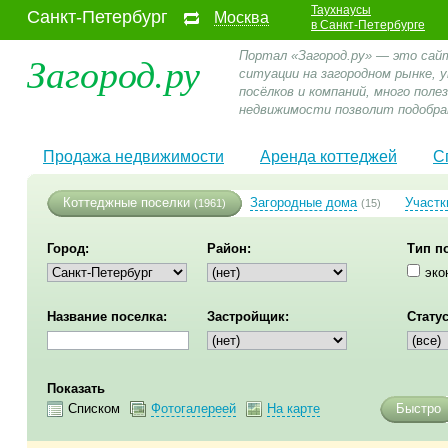
Таухнаусы
Санкт-Петербург
Москва
в Санкт-Петербурге
Загород.ру
Портал «Загород.ру» — это сай
ситуации на загородном рынке,
посёлков и компаний, много пол
недвижимости позволит подобра
Продажа недвижимости
Аренда коттеджей
С
Коттеджные поселки
Загородные дома
Участк
(1961)
(15)
Город:
Район:
Тип п
эко
Название поселка:
Застройщик:
Статус
Показать
Списком
Фотогалереей
На карте
Быстро