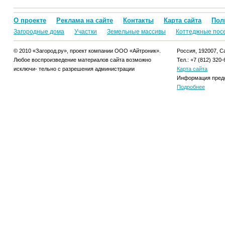
О проекте
Реклама на сайте
Контакты
Карта сайта
Пол
Загородные дома
Участки
Земельные массивы
Коттеджные пос
© 2010 «Загород.ру», проект компании ООО «Айтроник».
Россия, 192007, Са
Любое воспроизведение материалов сайта возможно
Тел.: +7 (812) 320-
исключи- тельно с разрешения администрации
Карта сайта
Информация предо
Подробнее