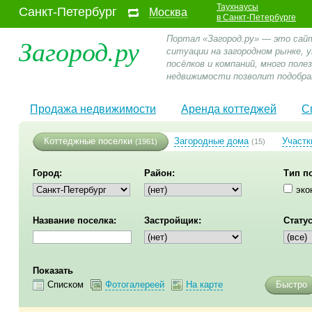
Таухнаусы
Санкт-Петербург
Москва
в Санкт-Петербурге
Загород.ру
Портал «Загород.ру» — это сай
ситуации на загородном рынке,
посёлков и компаний, много пол
недвижимости позволит подобра
Продажа недвижимости
Аренда коттеджей
С
Коттеджные поселки
Загородные дома
Участк
(1961)
(15)
Город:
Район:
Тип п
эко
Название поселка:
Застройщик:
Статус
Показать
Списком
Фотогалереей
На карте
Быстро