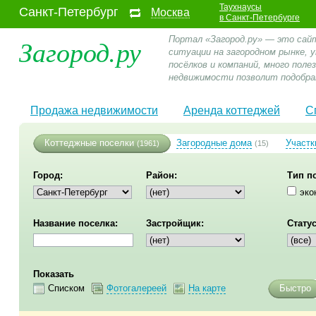
Таухнаусы
Санкт-Петербург
Москва
в Санкт-Петербурге
Загород.ру
Портал «Загород.ру» — это сай
ситуации на загородном рынке,
посёлков и компаний, много пол
недвижимости позволит подобра
Продажа недвижимости
Аренда коттеджей
С
Коттеджные поселки
Загородные дома
Участк
(1961)
(15)
Город:
Район:
Тип п
эко
Название поселка:
Застройщик:
Статус
Показать
Списком
Фотогалереей
На карте
Быстро