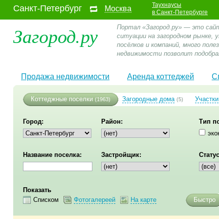
Таухнаусы
Санкт-Петербург
Москва
в Санкт-Петербурге
Загород.ру
Портал «Загород.ру» — это сай
ситуации на загородном рынке,
посёлков и компаний, много пол
недвижимости позволит подобра
Продажа недвижимости
Аренда коттеджей
С
Коттеджные поселки
Загородные дома
Участки
(1963)
(5)
Город:
Район:
Тип п
эко
Название поселка:
Застройщик:
Статус
Показать
Списком
Фотогалереей
На карте
Быстро