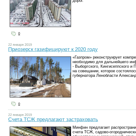
дорог.
0
22 января 2019
Приозерск газифицируют к 2020 году
«Газпром» реконструирует компр
необходимо для дальнейшего инф
- Выборгского, Кингисеппского и 
на совещании, которое состоялос
губернатора Ленобласти Алексан
0
22 января 2019
Счета ТСЖ предлагают застраховать
Минфин предлагает распространи
счета ТСЖ, садово-огороднически