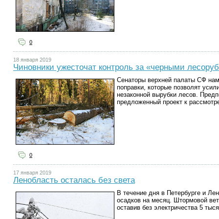
0
18 января 2019
Чиновники ужесточат контроль за «черными лесору
Сенаторы верхней палаты СФ нам
поправки, которые позволят уси
незаконной вырубки лесов. Предп
предложенный проект к рассмотр
0
17 января 2019
Ленобласть осталась без света
В течение дня в Петербурге и Ле
осадков на месяц. Штормовой вет
оставив без электричества 5 тыс