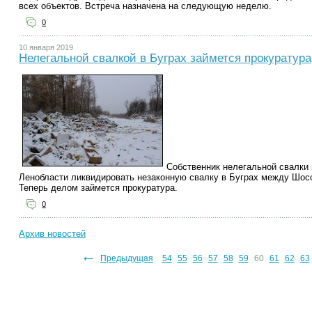
всех объектов. Встреча назначена на следующую неделю.
0
10 января 2019
Нелегальной свалкой в Буграх займется прокуратура
Собственник нелегальной свалки 
Ленобласти ликвидировать незаконную свалку в Буграх между Шос
Теперь делом займется прокуратура.
0
Архив новостей
←
3
44
45
46
47
48
49
Предыдущая
50
51
52
53
54
55
56
57
58
59
60
61
62
63