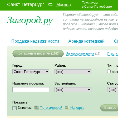
Таухнаусы
Санкт-Петербург
Москва
в Санкт-Петербурге
Загород.ру
Портал «Загород.ру» — это сай
ситуации на загородном рынке,
посёлков и компаний, много пол
недвижимости позволит подобра
Продажа недвижимости
Аренда коттеджей
С
Коттеджные поселки
Загородные дома
Участк
(1961)
(15)
Город:
Район:
Тип п
эко
Название поселка:
Застройщик:
Статус
Показать
Списком
Фотогалереей
На карте
Быстро