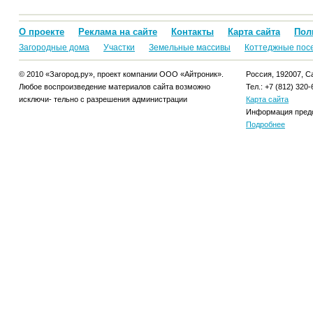
О проекте
Реклама на сайте
Контакты
Карта сайта
Пол
Загородные дома
Участки
Земельные массивы
Коттеджные пос
© 2010 «Загород.ру», проект компании ООО «Айтроник».
Россия, 192007, Са
Любое воспроизведение материалов сайта возможно
Тел.: +7 (812) 320-
исключи- тельно с разрешения администрации
Карта сайта
Информация предо
Подробнее