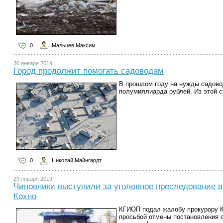
0
Мальцев Максим
30 января 2019
Город продолжит помогать садоводам
В прошлом году на нужды садово
полумиллиарда рублей. Из этой с
0
Николай Майнгардт
29 января 2019
Чиновники выступили за уголовное преследование 
Кохно
КГИОП подал жалобу прокурору К
просьбой отмены постановления о