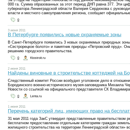
000 га. Сумма образованных за этот период ДНП равна 377. Эти ц
губернатора Ленинградской области Валерия Сердюкова с руковод
власти и местного самоуправления региона, сообщает официальные
0
3 июня 2011
В Петербурге появились новые охраняемые зоны
В Санкт-Петербурге появились 3 новых охраняемых природных зоны
«Сестрорецкое болото» и памятник природы «Петровский пруд». Они
решению городского правительства.
0
Ktostroit.ru
2 июня 2011
Найдены виновные в строительстве коттеджей на Б
Следственный комитет России возбудил уголовное дело в отношени
Бородинского военно-исторического музея-заповедника Михаила Ч
Новости со ссылкой на официального представителя СК Владимира
0
Lenta.ru
1 июня 2011
Перечень категорий лиц, имеющих право на беспла
31 мая 2011 года ЗакС утвердил представленные правительством ре
бесплатном предоставлении отдельным категориям граждан земель
жилищного строительства на территории Ленинградской области» во