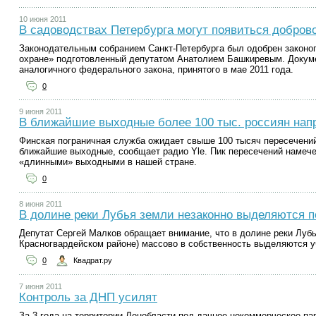
10 июня 2011
В садоводствах Петербурга могут появиться добро
Законодательным собранием Санкт-Петербурга был одобрен законо
охране» подготовленный депутатом Анатолием Башкиревым. Докум
аналогичного федерального закона, принятого в мае 2011 года.
0
9 июня 2011
В ближайшие выходные более 100 тыс. россиян нап
Финская пограничная служба ожидает свыше 100 тысяч пересечений
ближайшие выходные, сообщает радио Yle. Пик пересечений намеч
«длинными» выходными в нашей стране.
0
8 июня 2011
В долине реки Лубья земли незаконно выделяются п
Депутат Сергей Малков обращает внимание, что в долине реки Лубь
Красногвардейском районе) массово в собственность выделяются у
0
Квадрат.ру
7 июня 2011
Контроль за ДНП усилят
За 3 года на территории Ленобласти под дачное некоммерческое па