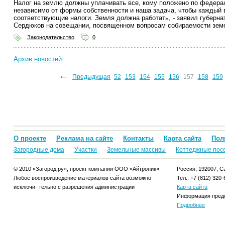
Налог на землю должны уплачивать все, кому положено по федера
независимо от формы собственности и наша задача, чтобы каждый 
соответствующие налоги. Земля должна работать, - заявил губерна
Сердюков на совещании, посвященном вопросам собираемости земе
Законодательство
0
Архив новостей
←
44
145
146
147
148
149
Предыдущая
150
151
152
153
154
155
156
157
158
159
О проекте
Реклама на сайте
Контакты
Карта сайта
Пол
Загородные дома
Участки
Земельные массивы
Коттеджные пос
© 2010 «Загород.ру», проект компании ООО «Айтроник».
Россия, 192007, Са
Любое воспроизведение материалов сайта возможно
Тел.: +7 (812) 320-
исключи- тельно с разрешения администрации
Карта сайта
Информация предо
Подробнее