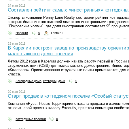
24 мая 2011
Составлен рейтинг самых «иностранных» коттеджны
Эксперты компании Penny Lane Realty составили рейтинг коттеджны
которых большинство жителей являются иностранными гражданами.
"Покровские холмы", где доля иностранцев составляет 95 процентов
Новости
0
Lenta.ru
23 мая 2011
В Карелии построят завод по производству ориенти
малоэтажного домостроения
Летом 2012 года в Карелии должен начать работу первый в России 
стружечных плит (OSB) для малоэтажного домостроения. Инвести
«Калевала». Ориентированно-стружечные плиты применяются для с
класса.
Загородные дома
,
коттеджи
,
дачи
0
20 мая 2011
Старт продаж в коттеджном поселке «Особый статус
Компания «Русь: Новые Территории» открыла продажи в жилом ком
относит свой проект к классу Executiv, при этом совмещая свойства
Коттеджные посёлки
0