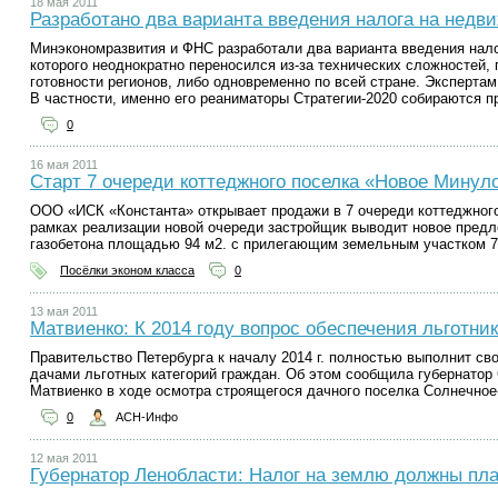
18 мая 2011
Разработано два варианта введения налога на недв
Минэкономразвития и ФНС разработали два варианта введения нало
которого неоднократно переносился из-за технических сложностей,
готовности регионов, либо одновременно по всей стране. Эксперта
В частности, именно его реаниматоры Стратегии-2020 собираются п
0
16 мая 2011
Старт 7 очереди коттеджного поселка «Новое Минул
ООО «ИСК «Константа» открывает продажи в 7 очереди коттеджног
рамках реализации новой очереди застройщик выводит новое пред
газобетона площадью 94 м2. с прилегающим земельным участком 7 с
Посёлки эконом класса
0
13 мая 2011
Матвиенко: К 2014 году вопрос обеспечения льготни
Правительство Петербурга к началу 2014 г. полностью выполнит св
дачами льготных категорий граждан. Об этом сообщила губернатор
Матвиенко в ходе осмотра строящегося дачного поселка Солнечное
0
АСН-Инфо
12 мая 2011
Губернатор Ленобласти: Налог на землю должны пла