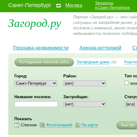
Таухнаусы
Санкт-Петербург
Москва
в Санкт-Петербурге
Загород.ру
Портал «Загород.ру» — это сай
ситуации на загородном рынке,
посёлков и компаний, много пол
недвижимости позволит подобра
Продажа недвижимости
Аренда коттеджей
С
Коттеджные поселки
Загородные дома
Участк
(1961)
(15)
Город:
Район:
Тип п
эко
Название поселка:
Застройщик:
Статус
Показать
Списком
Фотогалереей
На карте
Быстро