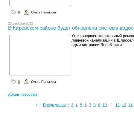
0
Ольга Панькина
23 декабря 2022
В Кировском районе будет обновлена система водо
Уже завершен капитальный ремон
ливневой канализации в Шлиссел
администрации Ленобласти.
0
Ольга Панькина
Архив новостей
←
Предыдущая
1
2
3
4
5
6
7
8
9
10
11
12
13
14