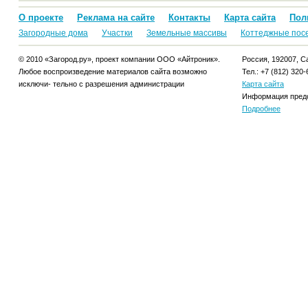
О проекте
Реклама на сайте
Контакты
Карта сайта
Пол
Загородные дома
Участки
Земельные массивы
Коттеджные пос
© 2010 «Загород.ру», проект компании ООО «Айтроник».
Россия, 192007, Са
Любое воспроизведение материалов сайта возможно
Тел.: +7 (812) 320-
исключи- тельно с разрешения администрации
Карта сайта
Информация предо
Подробнее