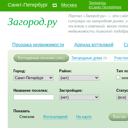
Таухнаусы
Санкт-Петербург
Москва
в Санкт-Петербурге
Загород.ру
Портал «Загород.ру» — это сай
ситуации на загородном рынке,
посёлков и компаний, много пол
недвижимости позволит подобра
Продажа недвижимости
Аренда коттеджей
С
Коттеджные поселки
Загородные дома
Участки
(1961)
(5)
Город:
Район:
Тип п
эко
Название поселка:
Застройщик:
Статус
Показать
Списком
Фотогалереей
На карте
Быстро