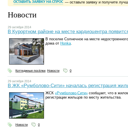
ОСТАВИТЬ ЗАЯВКУ НА СПРОС
— оставьте заявку и получите луч
Новости
29 октября 2014
В Курортном районе на месте кардиоцентра появитс
В поселке Солнечное на месте недостроенног
дома от
Honka
.
Коттеджные посёлки
,
Новости
0
29 октября 2014
В ЖК «Румболово-Сити» началась регистрация жил
ЖСК
«Румболово-Сити»
сообщает, что в жило
регистрации жильцов по месту жительства.
Новости
0