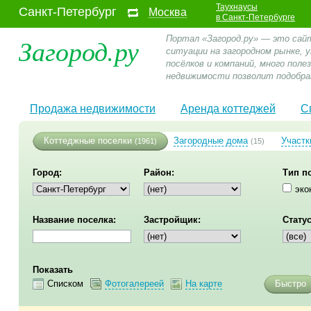
Таухнаусы
Санкт-Петербург
Москва
в Санкт-Петербурге
Загород.ру
Портал «Загород.ру» — это сай
ситуации на загородном рынке,
посёлков и компаний, много пол
недвижимости позволит подобра
Продажа недвижимости
Аренда коттеджей
С
Коттеджные поселки
Загородные дома
Участк
(1961)
(15)
Город:
Район:
Тип п
эко
Название поселка:
Застройщик:
Статус
Показать
Списком
Фотогалереей
На карте
Быстро