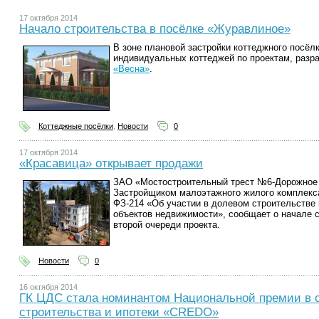
17 октября 2014
Начало строительства в посёлке «Журавлиное»
В зоне плановой застройки коттеджного посёл
индивидуальных коттеджей по проектам, разр
«Весна»
.
Коттеджные посёлки
,
Новости
0
17 октября 2014
«Красавица» открывает продажи
ЗАО «Мостостроительный трест №6-Дорожное 
Застройщиком малоэтажного жилого комплек
ФЗ-214 «Об участии в долевом строительстве
объектов недвижимости», сообщает о начале 
второй очереди проекта.
Новости
0
16 октября 2014
ГК ЦДС стала номинантом Национальной премии в 
строительства и ипотеки «CREDO»