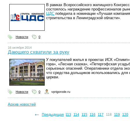
В рамках Всероссийского жилищного Конгресса
состоялось награждение профессионалов рын
ЦДС
победила в номинации «Лучшая компания
строительства в Ленинградской области».
Новости
0
16 октября 2014
Дающего схватили за руку
У покупателей жилья в проектах ИСК «Олимп»
гора», «Лесная сказка», «Петергофская усадь
серьезных опасений. Оперативники отдела эко
что средства дольщиков использовались для
церкви.
Новости
0
vprigorode.ru
Архив новостей
←
105
106
107
108
109
110
Предыдущая
111
112
113
114
115
116
117
118
119
120