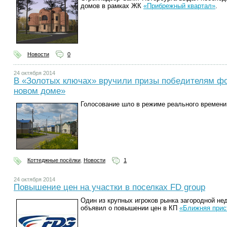
домов в рамках ЖК
«Прибрежный квартал»
.
Новости
0
24 октября 2014
В «Золотых ключах» вручили призы победителям фо
новом доме»
Голосование шло в режиме реального времени 
Коттеджные посёлки
,
Новости
1
24 октября 2014
Повышение цен на участки в поселках FD group
Один из крупных игроков рынка загородной не
объявил о повышении цен в КП
«Ближняя прис