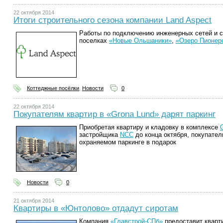
22 октября 2014
Итоги строительного сезона компании Land Aspect
Работы по подключению инженерных сетей и с
поселках
«Новые Ольшаники»
,
«Озеро Пионер
Коттеджные посёлки
,
Новости
0
22 октября 2014
Покупателям квартир в «Grona Lund» дарят паркинг
Приобретая квартиру и кладовку в комплексе
застройщика
NCC
до конца октября, покупате
охраняемом паркинге в подарок
Новости
0
21 октября 2014
Квартиры в «Юнтолово» отдадут сиротам
Компания
«Главстрой-СПб»
предоставит кварт