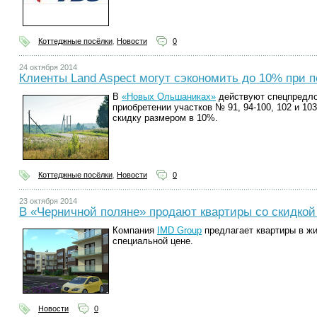
Коттеджные посёлки
,
Новости
0
24 октября 2014
Клиенты Land Aspect могут сэкономить до 10% при п
В
«Новых Ольшаниках»
действуют спецпредло
приобретении участков № 91, 94-100, 102 и 10
скидку размером в 10%.
Коттеджные посёлки
,
Новости
0
23 октября 2014
В «Черничной поляне» продают квартиры со скидкой
Компания
IMD Group
предлагает квартиры в ж
специальной цене.
Новости
0