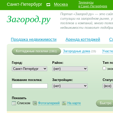
Таухнаусы
Санкт-Петербург
Москва
в Санкт-Петербурге
Загород.ру
Портал «Загород.ру» — это сай
ситуации на загородном рынке,
посёлков и компаний, много пол
недвижимости позволит подобра
Продажа недвижимости
Аренда коттеджей
С
Коттеджные поселки
Загородные дома
Участк
(1961)
(15)
Город:
Район:
Тип п
эко
Название поселка:
Застройщик:
Статус
Показать
Списком
Фотогалереей
На карте
Быстро