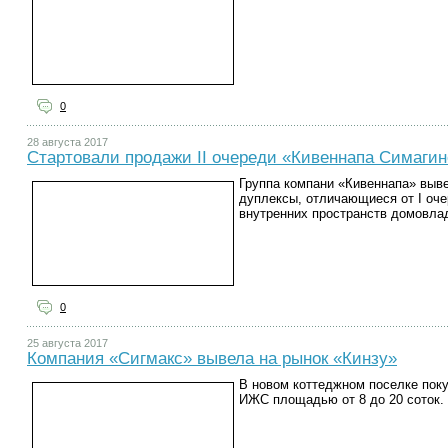
0
28 августа 2017
Стартовали продажи II очереди «Кивеннапа Симагин
Группа компани «Кивеннапа» выве
дуплексы, отличающиеся от I оч
внутренних пространств домовла
0
25 августа 2017
Компания «Сигмакс» вывела на рынок «Кинзу»
В новом коттеджном поселке пок
ИЖС площадью от 8 до 20 соток.