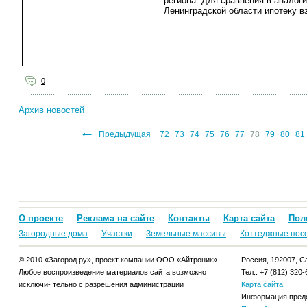
региона. Для сравнения в аналог
Ленинградской области ипотеку в
0
Архив новостей
←
1
62
63
64
65
66
67
Предыдущая
68
69
70
71
72
73
74
75
76
77
78
79
80
81
О проекте
Реклама на сайте
Контакты
Карта сайта
Пол
Загородные дома
Участки
Земельные массивы
Коттеджные пос
© 2010 «Загород.ру», проект компании ООО «Айтроник».
Россия, 192007, Са
Любое воспроизведение материалов сайта возможно
Тел.: +7 (812) 320-
исключи- тельно с разрешения администрации
Карта сайта
Информация предо