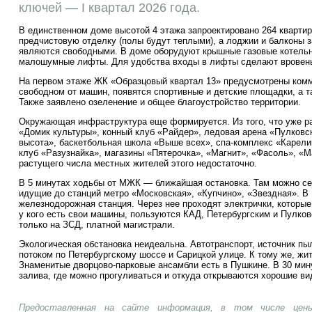
ключей — I квартал 2026 года.
В единственном доме высотой 4 этажа запроектировано 264 кварти
предчистовую отделку (полы будут теплыми), а лоджии и балконы з
являются свободными. В доме оборудуют крышные газовые котельн
малошумные лифты. Для удобства входы в лифты сделают вровень
На первом этаже ЖК «Образцовый квартал 13» предусмотрены комм
свободном от машин, появятся спортивные и детские площадки, а т
Также заявлено озеленение и общее благоустройство территории.
Окружающая инфраструктура еще формируется. Из того, что уже ра
«Домик культуры», конный клуб «Райдер», ледовая арена «Пулковс
высота», баскетбольная школа «Выше всех»,
спа-комплекс
«Карелик
клуб «Разузнайка», магазины «Пятерочка», «Магнит», «Фасоль», «
растущего числа местных жителей этого недостаточно.
В 5 минутах ходьбы от МЖК — ближайшая остановка. Там можно се
идущие до станций метро «Московская», «Купчино», «Звездная». 
железнодорожная станция. Через нее проходят электрички, которые 
у кого есть свои машины, пользуются КАД, Петербургским и Пулко
только на ЗСД, платной магистрали.
Экологическая обстановка неидеальна. Автотранспорт, источник пы
потоком по Петербургскому шоссе и Сарицкой улице. К тому же, жи
Знаменитые
дворцово-парковые
ансамбли есть в Пушкине. В 30 мин
залива, где можно прогуливаться и откуда открываются хорошие ви
Предоставленная на сайте информация, в том числе цены