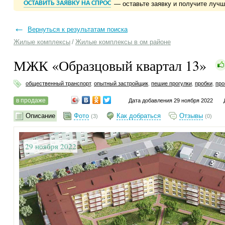
ОСТАВИТЬ ЗАЯВКУ НА СПРОС
— оставьте заявку и получите луч
←
Вернуться к результатам поиска
Жилые комплексы
/
Жилые комплексы в ом районе
МЖК «Образцовый квартал 13»
общественный транспорт
,
опытный застройщик
,
пешие прогулки
,
пробки
,
про
в продаже
Дата добавления 29 ноября 2022
Описание
Фото
Как добраться
Отзывы
(3)
(0)
29 ноября 2022