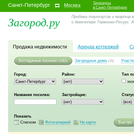
Таухнаусы
Санкт-Петербург
Москва
в Санкт-Петербурге
Загород.ру
Продажа таунхаусов и квартир в
о девелопере Терминал-Ресурс.
Продажа недвижимости
Аренда коттеджей
С
Коттеджные поселки
Загородные дома
Участк
(1961)
(15)
Город:
Район:
Тип п
эко
Название поселка:
Застройщик:
Статус
Показать
Списком
Фотогалереей
На карте
Быстро