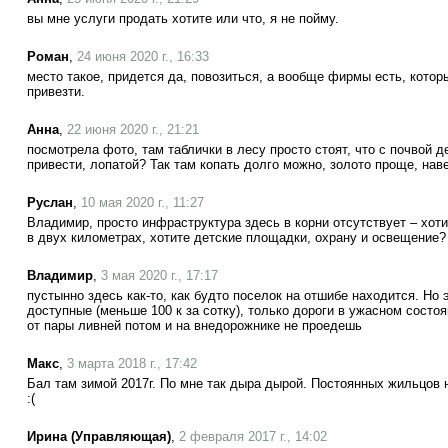
вы мне услуги продать хотите или что, я не пойму.
Роман
,
24 июня 2020 г., 16:33
место такое, придется да, повозиться, а вообще фирмы есть, котор
привезти.
Анна
,
22 июня 2020 г., 21:21
посмотрела фото, там таблички в лесу просто стоят, что с почвой де
привести, лопатой? Так там копать долго можно, золото проще, нав
Руслан
,
10 мая 2020 г., 11:27
Владимир, просто инфраструктура здесь в корни отсутствует – хот
в двух километрах, хотите детские площадки, охрану и освещение?
Владимир
,
3 мая 2020 г., 17:17
пустынно здесь как-то, как будто поселок на отшибе находится. Но 
доступные (меньше 100 к за сотку), только дороги в ужасном состоя
от пары ливней потом и на внедорожнике не проедешь
Макс
,
3 марта 2018 г., 17:42
Бал там зимой 2017г. По мне так дыра дырой. Постоянных жильцов н
:(
Ирина (Управляющая)
,
2 февраля 2017 г., 14:02