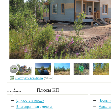
Смотреть все фото
(50 шт.)
Плюсы КП
2
всего плюсов
Близость к городу
Неопыт
Благоприятная экология
Масшта