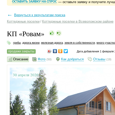
ОСТАВИТЬ ЗАЯВКУ НА СПРОС
— оставьте заявку и получите луч
←
Вернуться к результатам поиска
Коттеджные поселки
/
Коттеджные поселки в Всеволожском районе
КП «Ровам»
грибы
,
дорога жизни
,
железная дорога
,
земля в собственности
,
много участк
продажи закрыты
Дата добавления 1 февраля 
Описание
Фото
Как добраться
Отзывы
(50)
(19)
30 апреля 2020