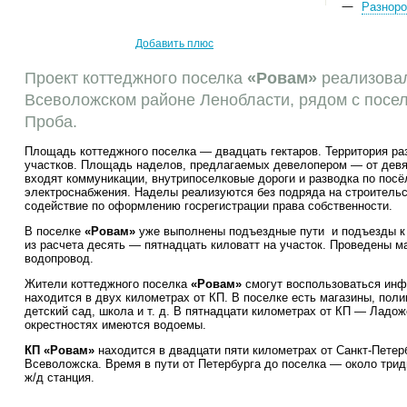
Разноро
Добавить плюс
Проект коттеджного поселка
«Ровам»
реализовал
Всеволожском районе Ленобласти, рядом с посел
Проба.
Площадь коттеджного поселка — двадцать гектаров. Территория ра
участков. Площадь наделов, предлагаемых девелопером — от девят
входят коммуникации, внутрипоселковые дороги и разводка по посёл
электроснабжения. Наделы реализуются без подряда на строитель
содействие по оформлению госрегистрации права собственности.
В поселке
«Ровам»
уже выполнены подъездные пути и подъезды к
из расчета десять — пятнадцать киловатт на участок. Проведены м
водопровод.
Жители коттеджного поселка
«Ровам»
смогут воспользоваться инфр
находится в двух километрах от КП. В поселке есть магазины, поли
детский сад, школа и т. д. В пятнадцати километрах от КП — Ладож
окрестностях имеются водоемы.
КП «Ровам»
находится в двадцати пяти километрах от Санкт-Петерб
Всеволожска. Время в пути от Петербурга до поселка — около три
ж/д станция.