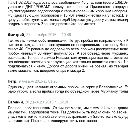
На 01.02.2017 года осталось свободными 48 участков (всего 136).Эт
участки в ДНТ "РОВАМ" пользуются спросом. Привлекает в первую
круглогодичного водопровода с гарантированным хорошим напором 
м3),действующий газопровод и 15 кВт электричества на участок.В 
цену,успейте купить до конца года!Подъездную дорогу летом плани
подремонтировать.Звоните,приезжайте посмотреть.
Дмитрий
,
27 сентября 2016 г., 10:46
Так же являемся собственниками. Петру: пробки по направлению к 
них не стоял, а вот в сезон купания по воскресеньям в сторону Вс
минут 40. От ровама до садовой по всем пробкам (воскресенье вечер
пробок минимум 50 минут получалось. А вот объезд через мурманку
рисковать. Теперь о самом Роваме, коммуникации все есть, электри
газ обещают ввести в эксплуатацию как только появится хотя бы 1
подключаться к нему. Дорога от дороги жизни не ровная, но твердая
такие машины как шевроле спарк и мазда 2.
Петр
,
9 января 2016 г., 01:26
Одно смущает наличие огромных пробок на горке у Всеволожска. Е
рано утром, а если пробки тогда по объездной через Мурманку тольк
Евгений
,
28 декабря 2015 г., 16:19
Являюсь собственником. Отличное место, мы с семьёй очень дово
на участки, водопровод тоже. Газ должен быть подключен по весне
участков в той или иной степени застраиваются (кто-то только фунд
занимается). Почти все планируют жить постоянно.