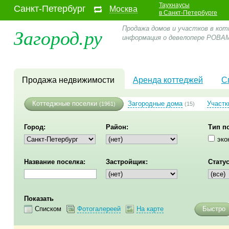
Таухнаусы
Санкт-Петербург
Москва
в Санкт-Петербурге
Загород.ру
Продажа домов и участков в кот
информация о девелопере РОВА
Продажа недвижимости
Аренда коттеджей
С
Коттеджные поселки
Загородные дома
Участк
(1961)
(15)
Город:
Район:
Тип п
эко
Название поселка:
Застройщик:
Статус
Показать
Списком
Фотогалереей
На карте
Быстро