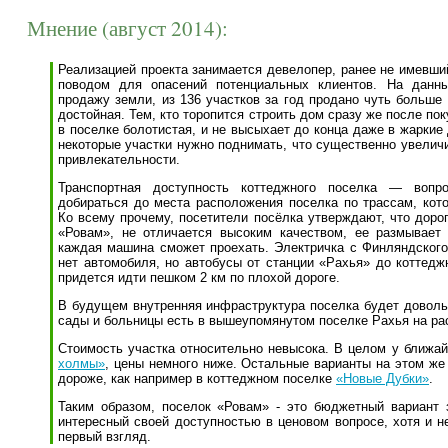
Мнение (август 2014):
Реализацией проекта занимается девелопер, ранее не имевши
поводом для опасений потенциальных клиентов. На данн
продажу земли, из 136 участков за год продано чуть больше 
достойная. Тем, кто торопится строить дом сразу же после пок
в поселке болотистая, и не высыхает до конца даже в жаркие 
некоторые участки нужно поднимать, что существенно увеличи
привлекательности.
Транспортная доступность коттеджного поселка — вопр
добираться до места расположения поселка по трассам, кот
Ко всему прочему, посетители посёлка утверждают, что дорог
«Ровам», не отличается высоким качеством, ее размывает
каждая машина сможет проехать. Электричка с Финляндского 
нет автомобиля, но автобусы от станции «Рахья» до коттедж
придется идти пешком 2 км по плохой дороге.
В будущем внутренняя инфраструктура поселка будет доволь
сады и больницы есть в вышеупомянутом поселке Рахья на рас
Стоимость участка относительно невысока. В целом у ближай
холмы»
, цены немного ниже. Остальные варианты на этом же 
дороже, как например в коттеджном поселке
«Новые Дубки»
.
Таким образом, поселок «Ровам» - это бюджетный вариант з
интересный своей доступностью в ценовом вопросе, хотя и н
первый взгляд.