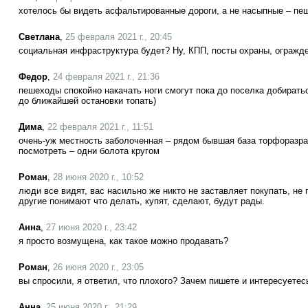
хотелось бы видеть асфальтированные дороги, а не насыпные – пеш
Светлана
,
25 февраля 2021 г., 20:45
социальная инфраструктура будет? Ну, КПП, посты охраны, огражд
Федор
,
24 февраля 2021 г., 21:36
пешеходы спокойно накачать ноги смогут пока до поселка добирать
до ближайшей остановки топать)
Дима
,
22 февраля 2021 г., 11:51
очень-уж местность заболоченная – рядом бывшая база торфоразраб
посмотреть – одни болота кругом
Роман
,
28 июня 2020 г., 10:52
люди все видят, вас насильно же никто не заставляет покупать, не 
другие понимают что делать, купят, сделают, будут рады.
Анна
,
27 июня 2020 г., 23:42
я просто возмущена, как такое можно продавать?
Роман
,
26 июня 2020 г., 23:05
вы спросили, я ответил, что плохого? Зачем пишете и интересуетес
Анна
,
25 июня 2020 г., 21:29