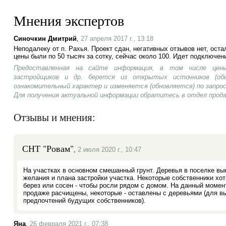
Мнения экспертов
Синочкин Дмитрий
,
27 апреля 2017 г., 13:18
Неподалеку от п. Рахья. Проект сдан, негативных отзывов нет, остал
цены были по 50 тысяч за сотку, сейчас около 100. Идет подключени
Предоставленная на сайте информация, в том числе цены
застройщиков и др. берется из открытых источников (об
ознакомительный характер и изменяется (обновляется) по запр
Для получения актуальной информации обратитесь в отдел прод
Отзывы и мнения:
СНТ "Ровам"
,
2 июля 2020 г., 10:47
На участках в основном смешанный грунт. Деревья в поселке вы
желания и плана застройки участка. Некоторые собственники хо
берез или сосен - чтобы росли рядом с домом. На данный момент
продаже расчищены, некоторые - оставлены с деревьями (для вы
предпочтений будущих собственников).
Яна
,
26 февраля 2021 г., 07:38