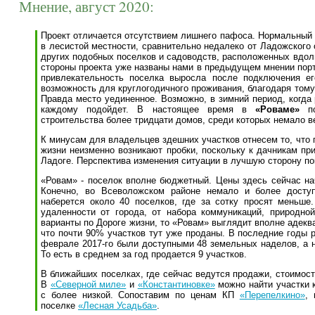
Мнение, август 2020:
Проект отличается отсутствием лишнего пафоса. Нормальный 
в лесистой местности, сравнительно недалеко от Ладожского
других подобных поселков и садоводств, расположенных вдол
стороны проекта уже названы нами в предыдущем мнении порт
привлекательность поселка выросла после подключения ег
возможность для круглогодичного проживания, благодаря тому
Правда место уединенное. Возможно, в зимний период, когда 
каждому подойдет. В настоящее время в
«Роваме»
по
строительства более тридцати домов, среди которых немало в
К минусам для владельцев здешних участков отнесем то, что 
жизни неизменно возникают пробки, поскольку к дачникам п
Ладоге. Перспектива изменения ситуации в лучшую сторону по
«Ровам» - поселок вполне бюджетный. Цены здесь сейчас нач
Конечно, во Всеволожском районе немало и более досту
наберется около 40 поселков, где за сотку просят меньше.
удаленности от города, от набора коммуникаций, природно
варианты по Дороге жизни, то «Ровам» выглядит вполне адек
что почти 90% участков тут уже проданы. В последние годы 
феврале 2017-го были доступными 48 земельных наделов, а н
То есть в среднем за год продается 9 участков.
В ближайших поселках, где сейчас ведутся продажи, стоимост
В
«Северной миле»
и
«Константиновке»
можно найти участки к
с более низкой. Сопоставим по ценам КП
«Перепелкино»
,
поселке
«Лесная Усадьба»
.