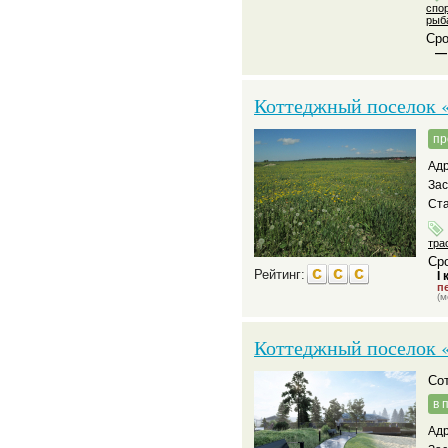
спо
рыб
Сро
—
Коттеджный поселок «
пр
Адр
За
Ста
тра
Сро
Рейтинг:
I 
пе
(м
Коттеджный поселок 
С
в 
Адр