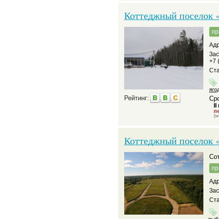
Коттеджный поселок 
пр
Адр
За
+7 
Ста
яго
Рейтинг:
Сро
II
пе
(м
Коттеджный поселок 
С
пр
Адр
За
Ста