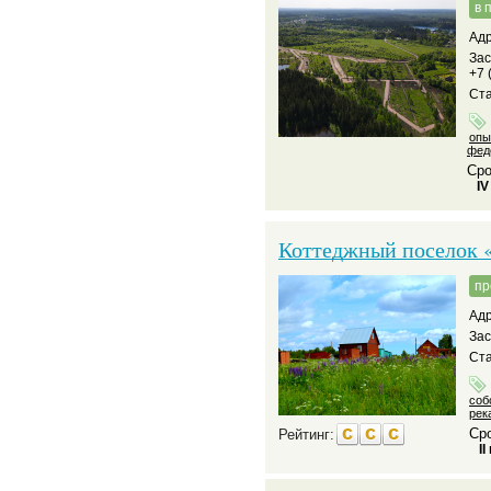
в 
Адр
За
+7 
Ста
опы
фед
Сро
IV
Коттеджный поселок 
пр
Адр
За
Ста
соб
рек
Сро
Рейтинг:
II