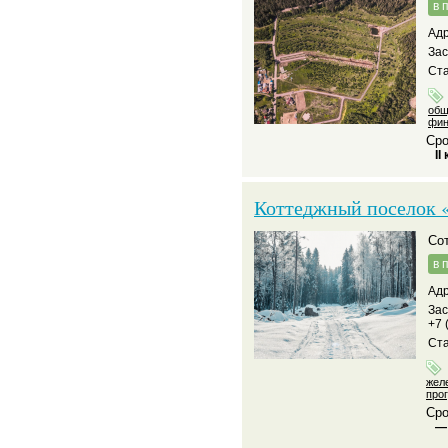
в 
Адр
За
Ста
общ
фин
Сро
II
Коттеджный поселок 
С
в 
Адр
За
+7 
Ста
жел
про
Сро
—