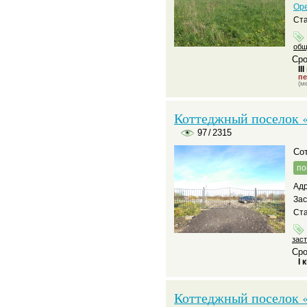
Ор
Ста
общ
Сро
II
пе
(м
Коттеджный поселок «
97
/
2315
С
по
Адр
За
Ста
зас
Сро
I 
Коттеджный поселок 