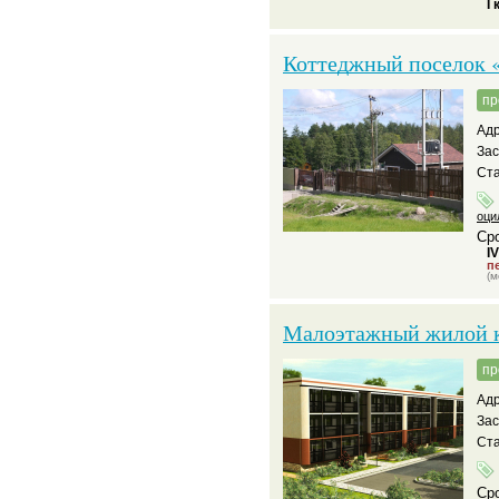
I 
Коттеджный поселок 
пр
Адр
За
Ста
оци
Сро
I
пе
(м
Малоэтажный жилой 
пр
Адр
За
Ста
Сро