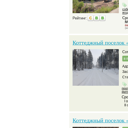
соб
яго
Сро
Рейтинг:
I
пе
(м
Коттеджный поселок 
С
в 
Адр
За
Ста
про
фит
Сро
I 
II
Коттеджный поселок «