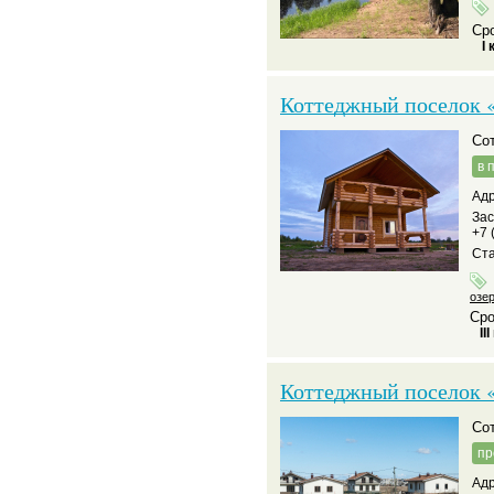
Сро
I 
Коттеджный поселок 
С
в 
Адр
За
+7 
Ста
озе
Сро
II
Коттеджный поселок 
С
пр
Адр