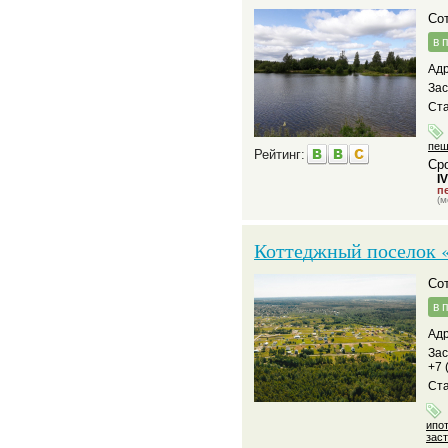
С
в 
Адр
За
Ста
пеш
Рейтинг:
Сро
I
пе
(м
Коттеджный поселок 
С
в 
Адр
За
+7 
Ста
ипо
зас