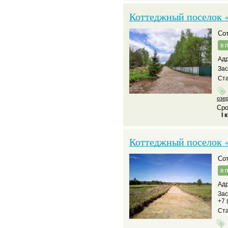
Коттеджный поселок 
С
в 
Адр
За
Ста
озе
Сро
I 
Коттеджный поселок 
С
в 
Адр
За
+7 
Ста