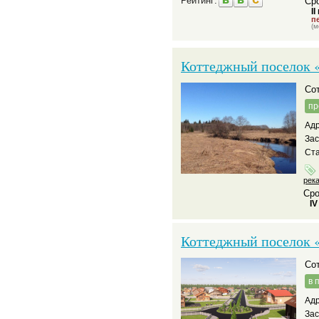
Рейтинг:
Сро
II
пе
(м
Коттеджный поселок 
С
пр
Адр
За
Ста
рек
Сро
IV
Коттеджный поселок 
С
в 
Адр
За