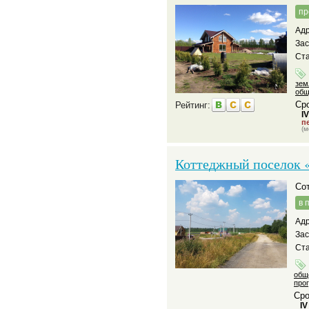
пр
Адр
За
Ста
зем
общ
Сро
Рейтинг:
I
пе
(м
Коттеджный поселок «
С
в 
Адр
За
Ста
общ
про
Сро
IV