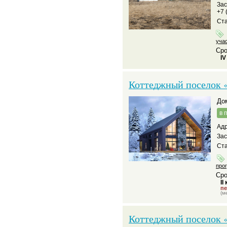
За
+7 
Ста
уча
Сро
IV
Коттеджный поселок 
д
в 
Адр
За
Ста
про
Сро
II
пе
(м
Коттеджный поселок «