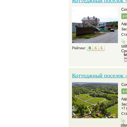
Коттеджный поселок 
С
в 
Адр
За
Ста
соб
Рейтинг:
Сро
I
пе
(м
Коттеджный поселок «
С
в 
Адр
За
+7 
Ста
общ