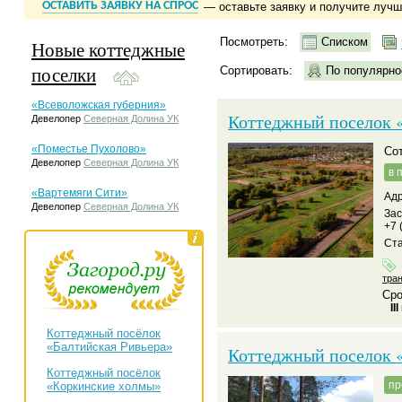
ОСТАВИТЬ ЗАЯВКУ НА СПРОС
— оставьте заявку и получите луч
Посмотреть:
Списком
Новые коттеджные
поселки
Сортировать:
По популярно
«Всеволожская губерния»
Коттеджный поселок
Девелопер
Северная Долина УК
«Поместье Пухолово»
С
Девелопер
Северная Долина УК
в 
«Вартемяги Сити»
Адр
Девелопер
Северная Долина УК
За
+7 
Ста
тра
Сро
II
Коттеджный посёлок
«Балтийская Ривьера»
Коттеджный поселок 
Коттеджный посёлок
пр
«Коркинские холмы»