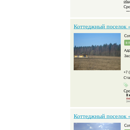
общ
Сро
—
Коттеджный поселок 
С
в 
Адр
За
+7 
Ста
Сро
II
пе
(м
Коттеджный поселок 
С