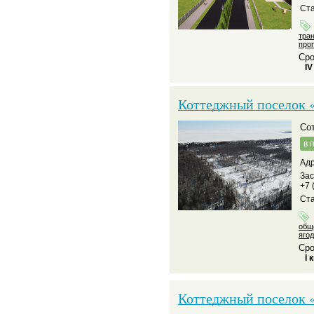
Ста
тра
про
Сро
IV
Коттеджный поселок «
С
в 
Адр
За
+7 
Ста
общ
яго
Сро
I 
Коттеджный поселок 