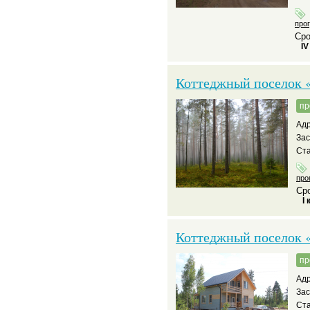
про
Сро
IV
Коттеджный поселок 
пр
Адр
За
Ста
про
Сро
I 
Коттеджный поселок 
пр
Адр
За
Ста