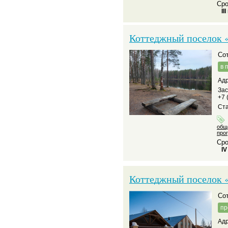
Сро
II
Коттеджный поселок «
С
в 
Адр
За
+7 
Ста
общ
про
Сро
IV
Коттеджный поселок 
С
пр
Адр