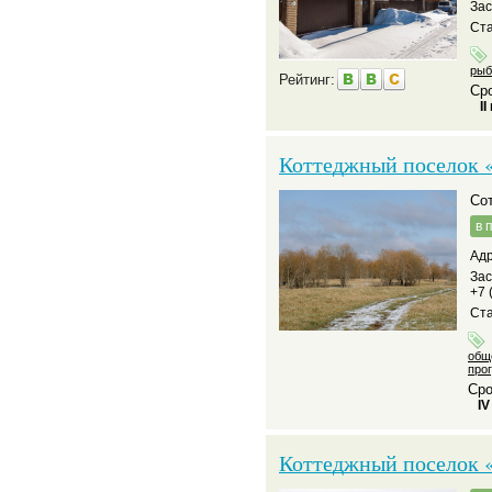
За
Ста
рыб
Рейтинг:
Сро
II
Коттеджный поселок 
С
в 
Адр
За
+7 
Ста
общ
про
Сро
IV
Коттеджный поселок 