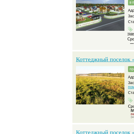
в 
Адр
За
Ста
тра
Сро
—
Коттеджный поселок 
пр
Адр
За
пом
Ста
Сро
I
пе
(м
Коттеджный поселок 