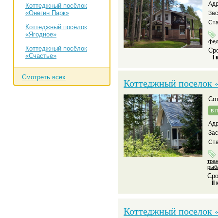
Адр
Коттеджный посёлок
«Онегин Парк»
За
Ста
Коттеджный посёлок
«Ягодное»
фед
Коттеджный посёлок
Сро
«Счастье»
I 
Смотреть всех
Коттеджный поселок 
С
в 
Адр
За
Ста
тра
рыб
Сро
II
Коттеджный поселок 