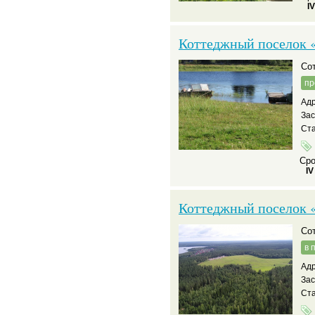
I
Коттеджный поселок 
С
пр
Адр
За
Ста
Сро
IV
Коттеджный поселок «
С
в 
Адр
За
Ста