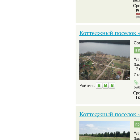
рыб
Сро
IV
пе
(м
Коттеджный поселок 
С
в 
Адр
За
+7 
Ста
Рейтинг:
рыб
Сро
I 
Коттеджный поселок «
пр
Адр
За