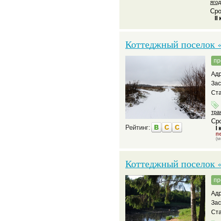
яго
Сро
II
Коттеджный поселок 
пр
Адр
За
Ста
тра
Сро
Рейтинг:
I 
пе
(м
Коттеджный поселок 
пр
Адр
За
Ста