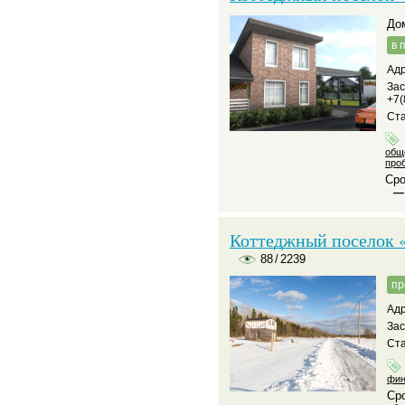
д
в 
Адр
За
+7(
Ста
общ
про
Сро
—
Коттеджный поселок 
88
/
2239
пр
Адр
За
Ста
фин
Сро