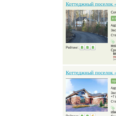
Коттеджный поселок 
С
в 
Адр
За
Ста
мно
Рейтинг:
Сро
I
пе
(м
Коттеджный поселок 
пр
Адр
За
+7 
Ста
общ