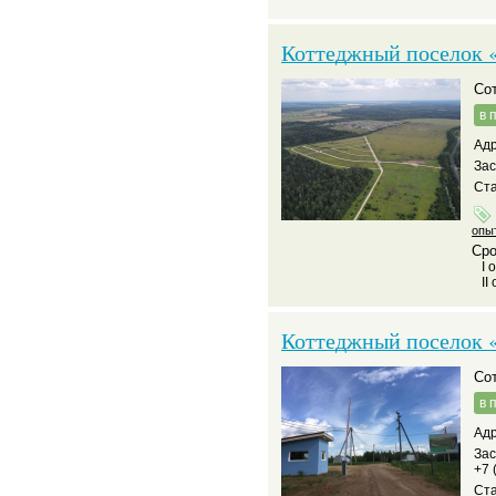
Коттеджный поселок 
С
в 
Адр
За
Ста
опы
Сро
I 
II
Коттеджный поселок 
С
в 
Адр
За
+7 
Ста