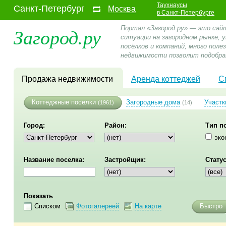
Таухнаусы
Санкт-Петербург
Москва
в Санкт-Петербурге
Загород.ру
Портал «Загород.ру» — это сай
ситуации на загородном рынке,
посёлков и компаний, много пол
недвижимости позволит подобра
Продажа недвижимости
Аренда коттеджей
С
Коттеджные поселки
Загородные дома
Участк
(1961)
(14)
Город:
Район:
Тип п
эко
Название поселка:
Застройщик:
Статус
Показать
Списком
Фотогалереей
На карте
Быстро