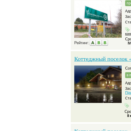
пр
Адр
За
Ста
кон
Сро
Рейтинг:
I
Коттеджный поселок 
С
в 
Адр
За
Пр
Ста
Сро
II