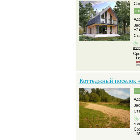
С
в 
Адр
За
+7 
Ста
озе
Сро
I 
пе
(м
Коттеджный поселок «
пр
Адр
За
Ста
яго
Сро
I