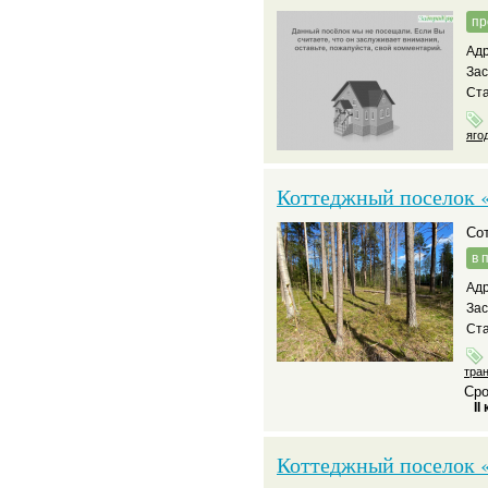
пр
Адр
За
Ста
яго
Коттеджный поселок 
С
в 
Адр
За
Ста
тра
Сро
II
Коттеджный поселок «S