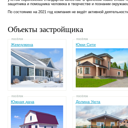
защитника и помощника человека в творчестве и познании окружаю
По состоянию на 2021 год компания не ведёт активной деятельност
Объекты застройщика
посёлок
посёлок
Жемчужина
Юкки Сити
посёлок
посёлок
Южная дача
Долина Уюта