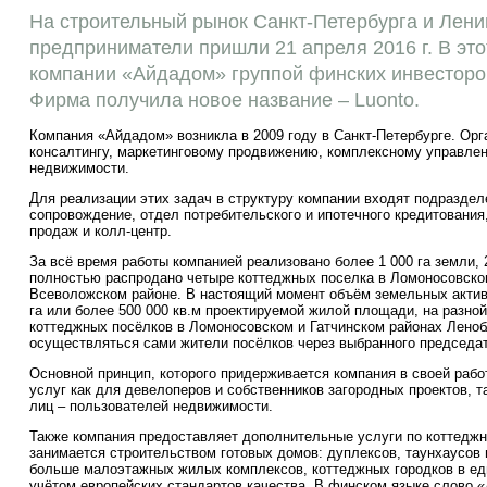
На строительный рынок Санкт-Петербурга и Лени
предприниматели пришли 21 апреля 2016 г. В эт
компании «Айдадом» группой финских инвесторо
Фирма получила новое название – Luonto.
Компания «Айдадом» возникла в 2009 году в Санкт-Петербурге. Орг
консалтингу, маркетинговому продвижению, комплексному управлен
недвижимости.
Для реализации этих задач в структуру компании входят подразде
сопровождение, отдел потребительского и ипотечного кредитования
продаж и колл-центр.
За всё время работы компанией реализовано более 1 000 га земли, 
полностью распродано четыре коттеджных поселка в Ломоносовском
Всеволожском районе. В настоящий момент объём земельных актив
га или более 500 000 кв.м проектируемой жилой площади, на разно
коттеджных посёлков в Ломоносовском и Гатчинском районах Леноб
осуществляться сами жители посёлков через выбранного председа
Основной принцип, которого придерживается компания в своей рабо
услуг как для девелоперов и собственников загородных проектов, 
лиц – пользователей недвижимости.
Также компания предоставляет дополнительные услуги по коттеджн
занимается строительством готовых домов: дуплексов, таунхаусов 
больше малоэтажных жилых комплексов, коттеджных городков в ед
учётом европейских стандартов качества. В финском языке слово «