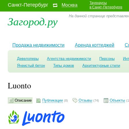
Таухнаусы
Санкт-Петербург
Москва
в Санкт-Петербурге
Загород.ру
На данной странице представлен
Продажа недвижимости
Аренда коттеджей
С
Девелоперы
Агентства недвижимости
Персоны
Ин
Ячеистый бетон
Типы домов
Архитектурные стили
Luonto
Описание
Публикации
Отзывы
Объекты
(8)
(74)
(1