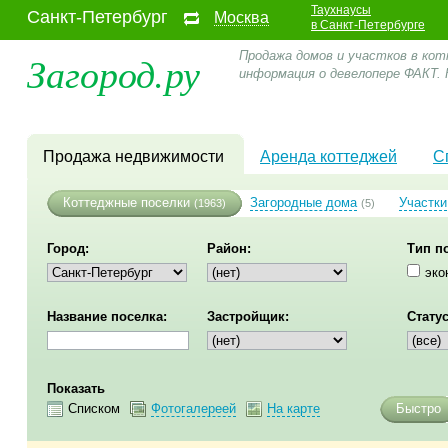
Таухнаусы
Санкт-Петербург
Москва
в Санкт-Петербурге
Загород.ру
Продажа домов и участков в кот
информация о девелопере ФАКТ.
Продажа недвижимости
Аренда коттеджей
С
Коттеджные поселки
Загородные дома
Участки
(1963)
(5)
Город:
Район:
Тип п
эко
Название поселка:
Застройщик:
Статус
Показать
Списком
Фотогалереей
На карте
Быстро