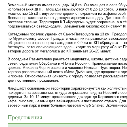
Земельный массив имеет площадь 14,8 га. Он вмещает в себя 98 у
использования ДНП. Площади варьируются от 8 до 18 соток. В пак
мощностью 15 кВт, внутренние дороги с покрытием из асфальтовой 
Девелопер также заявляет детскую игровую площадку. Для гостей
гостевая стоянка. Территория КП «Крокусы» будет огорожена, а в т
подсвечиваться светодиодами. Элементами безопасности станут КП
Коттеджный посёлок удалён от
Санкт-Петербурга
на 13 км. Преодол
по Мурманскому шоссе. Правда, в часы пик на развязках высоковер
общественного транспорта находится в 0,9 км от КП «Крокусы» — 
Автобусы, останавливающиеся здесь, ходят по маршруту «
Санкт-П
заторов дорога от мегаполиса до КП занимает 20–25 минут.
В соседнем Разметелево работают медпункты, школы, детские сад
сетей, отделения Сбербанка и «Почты России». Православные посе
церковь Михаила Черниговского и часовню Николая Чудотворца. Не
торгово-развлекательный
центр «Мега Дыбенко», где продаются оде
и прочее. Относительная близость к городу позволяет рассматрива
для постоянного проживания.
Ландшафт осваиваемой территории характеризуется как холмистый.
находятся на возвышении, откуда открывается вид на Невский лесоп
деревья. За 10–12 минут проживающие доходят до Коркинского озе
кафе, пирсами, базами для вейкбординга и пассивного отдыха. Для
верёвочный парк и пейнтбольный
лазертаг-клуб
Snaker. Экологическ
Предложения