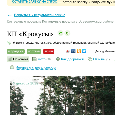
ОСТАВИТЬ ЗАЯВКУ НА СПРОС
— оставьте заявку и получите луч
←
Вернуться к результатам поиска
Коттеджные поселки
/
Коттеджные поселки в Всеволожском районе
КП «Крокусы»
близко к городу
,
ипотека
,
лес
,
общественный транспорт
,
опытный застройщи
в продаже
ипотека
акции
Дата добавлен
Описание
Фото
Как добраться
Отзывы
(26)
(1)
Интервью с девелопером
5 декабря 2022