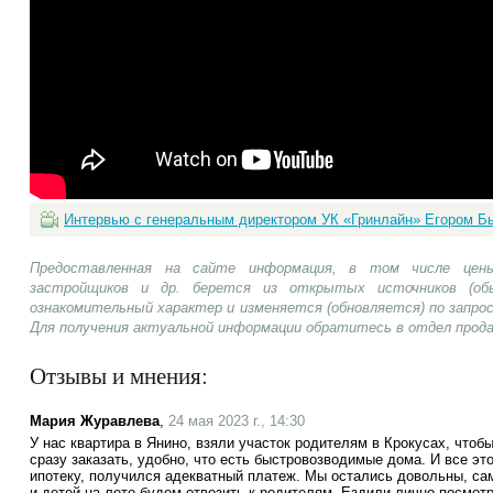
Интервью с генеральным директором УК «Гринлайн» Егором 
Предоставленная на сайте информация, в том числе цены
застройщиков и др. берется из открытых источников (об
ознакомительный характер и изменяется (обновляется) по запр
Для получения актуальной информации обратитесь в отдел прод
Отзывы и мнения:
Мария Журавлева
,
24 мая 2023 г., 14:30
У нас квартира в Янино, взяли участок родителям в Крокусах, чтоб
сразу заказать, удобно, что есть быстровозводимые дома. И все э
ипотеку, получился адекватный платеж. Мы остались довольны, са
и детей на лето будем отвозить к родителям. Ездили лично посмотр