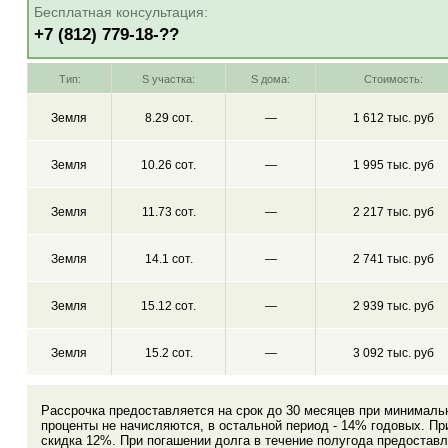
Бесплатная консультация:
+7 (812) 779-18-??
Тип:
S участка:
S дома:
Стоимость:
Земля
8.29 сот.
—
1 612 тыс. руб
Земля
10.26 сот.
—
1 995 тыс. руб
Земля
11.73 сот.
—
2 217 тыс. руб
Земля
14.1 сот.
—
2 741 тыс. руб
Земля
15.12 сот.
—
2 939 тыс. руб
Земля
15.2 сот.
—
3 092 тыс. руб
Рассрочка предоставляется на срок до 30 месяцев при минималь
проценты не начисляются, в остальной период - 14% годовых. Пр
скидка 12%. При погашении долга в течение полугода предоставл