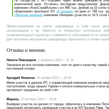
По соседству с КП «Грузино парк» можно приобрести уч
аналогичной цене. Остались последние предложения. Дор
компании «АгроСтройАльянс» (от 990 тыс. рублей за 15 соток 
«Березовое» реализует КП
«5 холмов»
по цене от 799 тыс. ру
«Финская деревня»
компании «Инпром» (участки от 10,5 соток п
Предоставленная на сайте информация, в том числе цены
застройщиков и др. берется из открытых источников (об
ознакомительный характер и изменяется (обновляется) по запр
Для получения актуальной информации обратитесь в отдел прод
Отзывы и мнения:
Никита Пивоваров
,
1 февраля 2022 г., 11:16
Заезжали во все посёлки компании, этот по цене и качеству самый
постоянной основе.
Аркадий Новиков
,
15 ноября 2021 г., 10:42
Имею участок в данном КП, к управляющей компании вопросов ника
поступления, когда пришел Герман и оплата коммунальных стала п
организует праздники за свой счёт.
Марина
,
17 октября 2021 г., 19:06
Выбираю участок не далеко от города, обратилась в компанию Пет
предложил посмотреть свободные участки в их КП Грузино Парк. Та