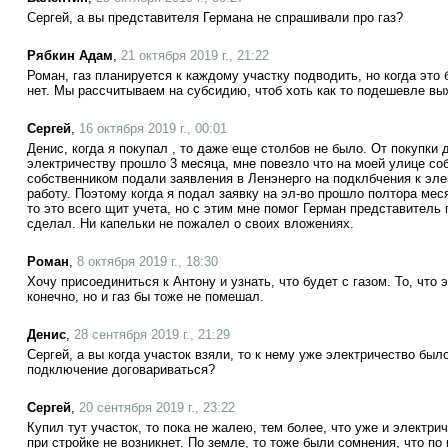
Сергей, а вы представителя Германа не спрашивали про газ?
Рябкин Адам
,
21 октября 2019 г., 21:22
Роман, газ планируется к каждому участку подводить, но когда это 
нет. Мы рассчитываем на субсидию, чтоб хоть как то подешевле в
Сергей
,
16 октября 2019 г., 00:01
Денис, когда я покупал , то даже еще столбов не было. От покупки 
электричеству прошло 3 месяца, мне повезло что на моей улице со
собственником подали заявления в Ленэнерго на подклбчения к эле
работу. Поэтому когда я подал заявку на эл-во прошло полтора меся
то это всего щит учета, но с этим мне помог Герман представитель
сделал. Ни капельки не пожалел о своих вложениях.
Роман
,
8 октября 2019 г., 18:30
Хочу присоединиться к Антону и узнать, что будет с газом. То, что
конечно, но и газ бы тоже не помешал.
Денис
,
28 сентября 2019 г., 21:29
Сергей, а вы когда участок взяли, то к нему уже электричество бы
подключение договариваться?
Сергей
,
20 сентября 2019 г., 23:22
Купил тут участок, то пока не жалею, тем более, что уже и электри
при стройке не возникнет. По земле, то тоже были сомнения, что по 