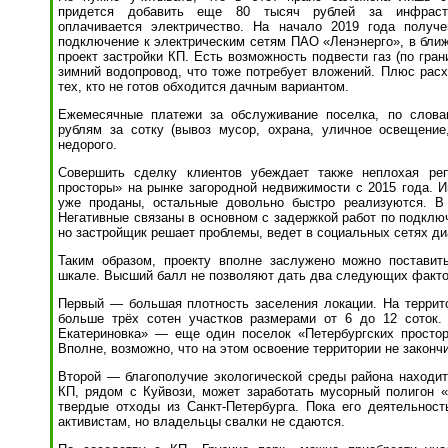
придется добавить еще 80 тысяч рублей за инфрастр
оплачивается электричество. На начало 2019 года получ
подключение к электрическим сетям ПАО «Ленэнерго», в бли
проект застройки КП. Есть возможность подвести газ (по гран
зимний водопровод, что тоже потребует вложений. Плюс расх
тех, кто не готов обходится дачным вариантом.
Ежемесячные платежи за обслуживание поселка, по слова
рублям за сотку (вывоз мусор, охрана, уличное освещение
недорого.
Совершить сделку клиентов убеждает также неплохая реп
просторы» на рынке загородной недвижимости с 2015 года. И
уже проданы, остальные довольно быстро реализуются. В
Негативные связаны в основном с задержкой работ по подклю
но застройщик решает проблемы, ведет в социальных сетях ди
Таким образом, проекту вполне заслужено можно поставит
шкале. Высший балл не позволяют дать два следующих факто
Первый — большая плотность заселения локации. На террит
больше трёх сотен участков размерами от 6 до 12 соток
Екатериновка» — еще один поселок «Петербургских просто
Вполне, возможно, что на этом освоение территории не закончи
Второй — благополучие экологической среды района находитс
КП, рядом с Куйвози, может заработать мусорный полигон 
твердые отходы из Санкт-Петербурга. Пока его деятельнос
активистам, но владельцы свалки не сдаются.