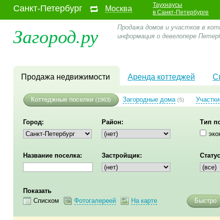
Таухнаусы
Санкт-Петербург
Москва
в Санкт-Петербурге
Загород.ру
Продажа домов и участков в кот
информация о девелопере Петер
Продажа недвижимости
Аренда коттеджей
С
Коттеджные поселки
Загородные дома
Участки
(1963)
(5)
Город:
Район:
Тип п
эко
Название поселка:
Застройщик:
Статус
Показать
Списком
Фотогалереей
На карте
Быстро