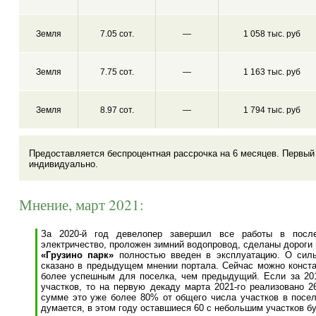
Земля
7.05 сот.
—
1 058 тыс. руб
Земля
7.75 сот.
—
1 163 тыс. руб
Земля
8.97 сот.
—
1 794 тыс. руб
Предоставляется беспроцентная рассрочка на 6 месяцев. Первый
индивидуально.
Мнение, март 2021:
За 2020-й год девелопер завершил все работы в после
электричество, проложен зимний водопровод, сделаны дороги 
«Грузино парк»
полностью введен в эксплуатацию. О силь
сказано в предыдущем мнении портала. Сейчас можно конста
более успешным для поселка, чем предыдущий. Если за 201
участков, то на первую декаду марта 2021-го реализовано 2
сумме это уже более 80% от общего числа участков в поселк
думается, в этом году оставшиеся 60 с небольшим участков б