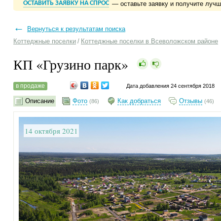
ОСТАВИТЬ ЗАЯВКУ НА СПРОС
— оставьте заявку и получите луч
←
Вернуться к результатам поиска
Коттеджные поселки
/
Коттеджные поселки в Всеволожском районе
КП «Грузино парк»
в продаже
Дата добавления 24 сентября 2018
Описание
Фото
Как добраться
Отзывы
(86)
(46)
14 октября 2021