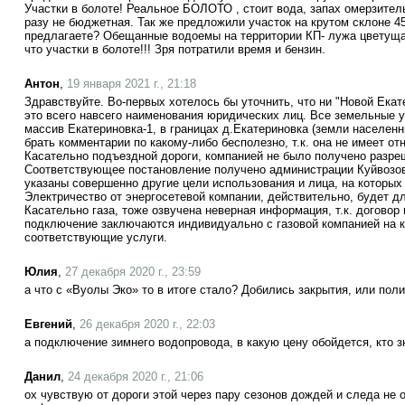
Участки в болоте! Реальное БОЛОТО , стоит вода, запах омерзительн
разу не бюджетная. Так же предложили участок на крутом склоне 4
предлагаете? Обещанные водоемы на территории КП- лужа цветуща
что участки в болоте!!! Зря потратили время и бензин.
Антон
,
19 января 2021 г., 21:18
Здравствуйте. Во-первых хотелось бы уточнить, что ни "Новой Екатер
это всего навсего наименования юридических лиц. Все земельные у
массив Екатериновка-1, в границах д.Екатериновка (земли населенн
брать комментарии по какому-либо бесполезно, т.к. она не имеет от
Касательно подъездной дороги, компанией не было получено разре
Соответствующее постановление получено администрации Куйвозовс
указаны совершенно другие цели использования и лица, на которых
Электричество от энергосетевой компании, действительно, будет дл
Касательно газа, тоже озвучена неверная информация, т.к. договор
подключение заключаются индивидуально с газовой компанией на к
соответствующие услуги.
Юлия
,
27 декабря 2020 г., 23:59
а что с «Вуолы Эко» то в итоге стало? Добились закрытия, или поли
Евгений
,
26 декабря 2020 г., 22:03
а подключение зимнего водопровода, в какую цену обойдется, кто з
Данил
,
24 декабря 2020 г., 21:06
ох чувствую от дороги этой через пару сезонов дождей и следа не о