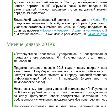
доказал свою востребованность. За год, прошедший с мом
нашего портала, в КП «Грузино парк» было продано 104
замечательный. Число проданных лотов на данный момен
порядка 190 участков.
Ближайший альтернативный вариант — соседняя
«Новая Ек
продвигает компания «Петербургские просторы». Цены там 
участков осталось значительно меньше. Среди предложени
сданные поселки
«Новое Кискелово»
,
«Арли»
, и
«5 холмов»
. 
с «Грузино парком». Также можно рассмотреть КП
«Новые дубк
Мнение (январь 2019):
«Петербургские просторы», убедившись в востребованно
продолжить его освоение. КП «Грузино парк» стал пятым
Ленобласти.
Продажи начались осенью 2018 года и сразу набрали неп
выкуплены. Подобную популярность можно объяснить п
коттеджного поселка: близостью к городу, хорошей транспор
инфраструктурой вблизи КП, природой (рядом лес, по
Лемболовское озеро).
Немаловажным фактором успешной реализации КП «Грузино па
от 60 тысяч рублей за сотку, что по сравнению с соседними 
за сотку. Доступность своих предложений застройщик об
собственности у компании, продажи идут без привлечения пос
Но нужно учитывать, что в этот прайс заложена лишь с