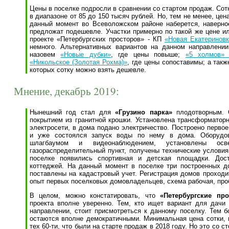
Цены в поселке подросли в сравнении со стартом продаж. Сот
в диапазоне от 85 до 150 тысяч рублей. Но, тем не менее, цен
данный момент во Всеволожском районе наберется, наверно
предложат подешевле. Участки примерно по такой же цене и
проекте «Петербургских просторов» - КП
«Новая Екатеринов
немного. Альтернативных вариантов на данном направлении
назовем
«Новые дубки»
, где цены повыше;
«5 холмов» 
«Никольское (Золотая Рохма)»
, где цены сопоставимы; а так
которых сотку можно взять дешевле.
Мнение, декабрь 2019:
Нынешний год стал для
«Грузино парка»
плодотворным. 
покрытием из гранитной крошки. Установлена трансформаторн
электросети, в дома подано электричество. Построено первое
и уже состоялся запуск воды по нему в дома. Оборудов
шлагбаумом и видеонаблюдением, установлены осве
газораспределительный пункт, получены технические услови
поселке появились спортивная и детская площадки. Дост
коттеджей. На данный момент в поселке три построенных д
поставлены на кадастровый учет. Регистрация домов проходи
опыт первых поселковых домовладельцев, схема рабочая, про
В целом, можно констатировать, что
«Петербургские пр
проекта вполне уверенно. Тем, кто ищет вариант для дачи
направлении, стоит присмотреться к данному поселку. Тем б
остаются вполне демократичными. Минимальная цена сотки, 
тех 60-ти, что были на старте продаж в 2018 году. Но это со ст