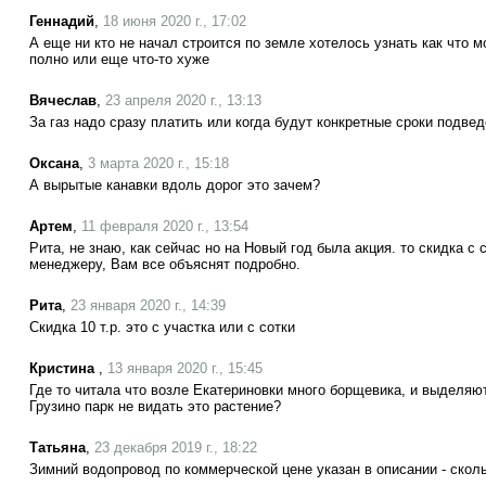
Геннадий
,
18 июня 2020 г., 17:02
А еще ни кто не начал строится по земле хотелось узнать как что м
полно или еще что-то хуже
Вячеслав
,
23 апреля 2020 г., 13:13
За газ надо сразу платить или когда будут конкретные сроки подв
Оксана
,
3 марта 2020 г., 15:18
А вырытые канавки вдоль дорог это зачем?
Артем
,
11 февраля 2020 г., 13:54
Рита, не знаю, как сейчас но на Новый год была акция. то скидка с 
менеджеру, Вам все объяснят подробно.
Рита
,
23 января 2020 г., 14:39
Скидка 10 т.р. это с участка или с сотки
Кристина
,
13 января 2020 г., 15:45
Где то читала что возле Екатериновки много борщевика, и выделяют
Грузино парк не видать это растение?
Татьяна
,
23 декабря 2019 г., 18:22
Зимний водопровод по коммерческой цене указан в описании - сколь