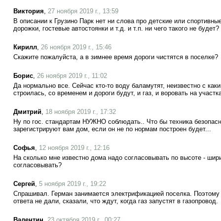
Виктория
,
27 ноября 2019 г., 13:59
В описании к Грузино Парк нет ни слова про детские или спортивн
дорожки, гостевые автостоянки и т.д. и т.п. ни чего такого не будет?
Кирилл
,
26 ноября 2019 г., 15:46
Скажите пожалуйста, а в зимнее время дороги чистятся в поселке?
Борис
,
26 ноября 2019 г., 11:02
Да нормально все. Сейчас кто-то воду баламутят, неизвестно с как
строилась, со временем и дороги будут, и газ, и воровать на участ
Дмитрий
,
18 ноября 2019 г., 17:32
Ну по гос. стандартам НУЖНО соблюдать.. Что бы техника безопас
зарегистрируют вам дом, если он не по нормам построен будет...
Софья
,
12 ноября 2019 г., 12:16
На сколько мне известно дома надо согласовывать по высоте - шир
согласовывать?
Сергей
,
5 ноября 2019 г., 19:22
Спрашивал. Герман занимается электрификацией поселка. Поэтому 
ответа не дали, сказали, что ждут, когда газ запустят в газопровод.
Валентин
,
23 октября 2019 г., 00:27