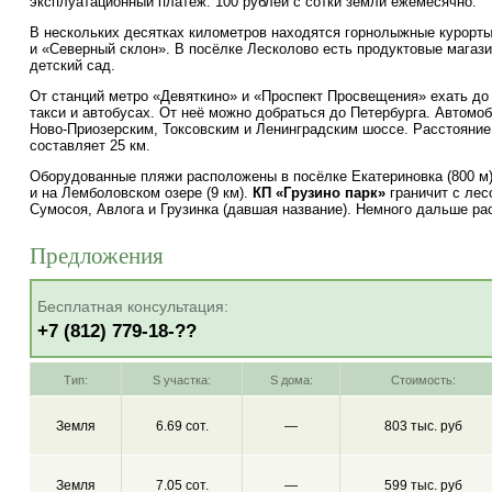
эксплуатационный платёж: 100 рублей с сотки земли ежемесячно.
В нескольких десятках километров находятся горнолыжные курорты
и «Северный склон». В посёлке Лесколово есть продуктовые магази
детский сад.
От станций метро «Девяткино» и «Проспект Просвещения» ехать до
такси и автобусах. От неё можно добраться до Петербурга. Автомо
Ново-Приозерским
, Токсовским и Ленинградским шоссе. Расстояни
составляет 25 км.
Оборудованные пляжи расположены в посёлке Екатериновка (800 м),
и на Лемболовском озере (9 км).
КП «Грузино парк»
граничит с лес
Сумосоя, Авлога и Грузинка (давшая название). Немного дальше ра
Предложения
Бесплатная консультация:
+7 (812) 779-18-??
Тип:
S участка:
S дома:
Стоимость:
Земля
6.69 сот.
—
803 тыс. руб
Земля
7.05 сот.
—
599 тыс. руб