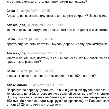
кто знает, сколько от станции электрички до поселка?
Саша
,
7 ноября 2020 г., 20:15
Алекс, а вы не знаете случаем, сколько уже собрали? Чтобы была
Александра
,
31 октября 2020 г., 19:13
конечно есть, как ситуация с газом, там все еще дороже и масштабне
Саша
,
31 октября 2020 г., 09:06
просто еще же есть платежи? Мусор, дороги, молчу про коммуникац
Александра
,
29 октября 2020 г., 21:15
участки небольшие, поэтому в самый раз, если это 6-7 соток, то по 
приемлемо, разве нет?
Саша
,
28 октября 2020 г., 21:02
а не многовато ли за все что вы написали по 100 р с сотки?
Алекс Ильин
,
22 августа 2020 г., 03:26
Попробую по порядку (если что - я в инициативной группе посёлка, и
консьержа, шлагбаум, освещение въездной зоны, детской и спортив
По газу пока перспектива не близкая, но цена озвучена интересная, 
150 тыс. До посёлка ходят маршрутки от просвета(или Парнаса, заб
от кад 24-29 мин, это уж кто как гонит