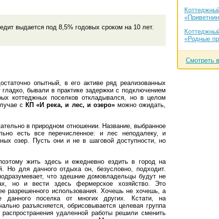
Коттеджный
«Приветнин
едит выдается под 8,5% годовых сроком на 10 лет.
Коттеджный
«Родные п
Смотреть 
статочно опытный, в его активе ряд реализованных
ит гладко, бывали в практике задержки с подключением
орых коттеджных поселков откладывался, но в целом
случае с
КП «И река, и лес, и озеро»
можно ожидать,
.
кательно в природном отношении. Название, выбранное
льно есть все перечисленное: и лес неподалеку, и
ных озер. Пусть они и не в шаговой доступности, но
поэтому жить здесь и ежедневно ездить в город на
й. Но для дачного отдыха он, безусловно, подходит.
подразумевает, что здешние домовладельцы будут не
ах, но и вести здесь фермерское хозяйство. Это
ее разрешенного использования. Хочешь не хочешь, а
е данного поселка от многих других. Кстати, на
чально разъясняется, обрисовывается целевая группа
 распространения удаленной работы решили сменить