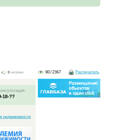
90
/
2367
Распечатать
0
человек
консультация:
9-18-??
:
ия недвижимости