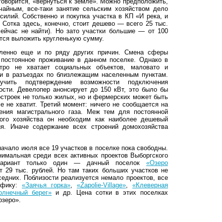
говорится, «вернуться к земле». Можно предположить,
учайным, все-таки занятие сельским хозяйством дело
силий. Собственно и покупка участка в КП «И река, и
 Сотка здесь, конечно, стоит дешево — всего 25 тыс.
сейчас не найти). Но зато участки большие — от 100
ется выложить кругленькую сумму.
сленно еще и по ряду других причин. Смена сферы
 постоянное проживание в данном поселке. Однако в
тро не хватает социальных объектов, маловато и
ни в разъездах по близлежащим населенным пунктам.
учить подтверждение возможности подключения
сти. Девелопер анонсирует до 150 кВт, это было бы
остроек не только жилых, но и фермерских может быть
е не хватит. Третий момент: ничего не сообщается на
ния магистрального газа. Меж тем для постоянной
ого хозяйства он необходим как наиболее дешевый
ия. Иначе содержание всех строений домохозяйства
ачало июля все 19 участков в поселке пока свободны.
нимальная среди всех активных проектов Выборгского
вариант только один — дачный поселок
«Озеро
от 29 тыс. рублей. Но там таких больших участков не
седних. Поблизости реализуется немало проектов, все
ифику:
«Заячья горка»
,
«Zapolie-Village»
,
«Клеверная
олнечный берег»
и др. Цена сотки в этих поселках
озеро».