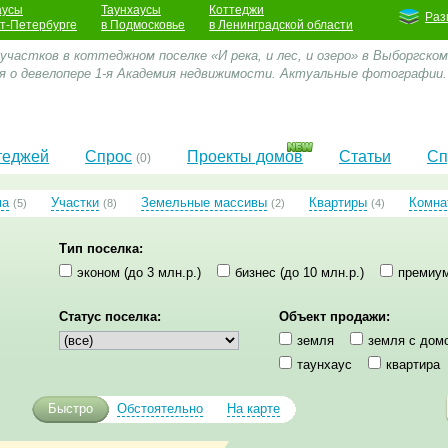
аусы
Таунхаусы
Коттеджи
Раз
кт-Петербурге
в Подмосковье
в Ленинградской области
участков в коттеджном поселке «И река, и лес, и озеро» в Выборгском
я о девелопере 1-я Академия недвижимости. Актуальные фотографии.
теджей
Спрос
Проекты домов
Статьи
Сп
(0)
ма
Участки
Земельные массивы
Квартиры
Комна
(5)
(8)
(2)
(4)
Тип поселка:
эконом (до 3 млн.р.)
бизнес (до 10 млн.р.)
премиум
Статус поселка:
Объект продажи:
земля
земля с дом
таунхаус
квартира
Быстро
Обстоятельно
На карте