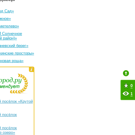
од Сад»
ужное»
метелево»
П Солнечное
й район)»
невский берег»
кинские просторы»
новая роща»
0
1
 посёлок «Крутой
 посёлок
 посёлок
е озеро»