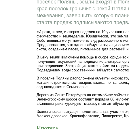
поселок Поляны, земли входят в Пол
края поселок граничит с рекой Петля
межевания, завершить которую плани
старта продаж подписываются предв
«И река, и лес, и озеро» поделен на 19 участков пл
фермерство и земледелие. Юридически, это земли 
Собственники могут поменять вид разрешенного ис
Предполагается, что здесь займутся выращиванием 
скота, созданием пасек, питомников для растений и 
В цену земли включены помощь в сборе юридически
получение техусловий на подведение электроэнерги
присоединение. Застройщик также займется геодез
Подведением воды собственники займутся самосто
В поселке Поляны расположены объекты инфраструк
магазин строительных товаров, школа, почта, фел
сад находится в Семиозерье.
Дорога из Санкт-Петербурга на автомобиле займет 
Зеленогорскому шоссе составит порядка 68 киломе
«Каннельярви» курсируют маршрутные автобусы до
Экологическая ситуация положительная: участки ок
Александровское, Краснофлотское, Пионерское, Кра
Ипотека