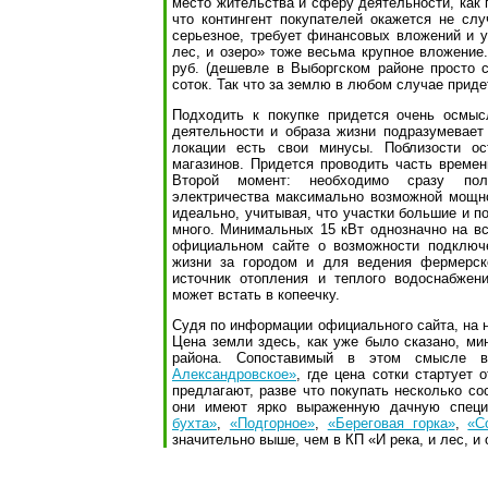
место жительства и сферу деятельности, как 
что контингент покупателей окажется не сл
серьезное, требует финансовых вложений и у
лес, и озеро» тоже весьма крупное вложение.
руб. (дешевле в Выборгском районе просто 
соток. Так что за землю в любом случае прид
Подходить к покупке придется очень осмы
деятельности и образа жизни подразумевает
локации есть свои минусы. Поблизости ос
магазинов. Придется проводить часть време
Второй момент: необходимо сразу пол
электричества максимально возможной мощно
идеально, учитывая, что участки большие и п
много. Минимальных 15 кВт однозначно на вс
официальном сайте о возможности подключе
жизни за городом и для ведения фермерск
источник отопления и теплого водоснабжен
может встать в копеечку.
Судя по информации официального сайта, на н
Цена земли здесь, как уже было сказано, ми
района. Сопоставимый в этом смысле 
Александровское»
, где цена сотки стартует 
предлагают, разве что покупать несколько со
они имеют ярко выраженную дачную спец
бухта»
,
«Подгорное»
,
«Береговая горка»
,
«С
значительно выше, чем в КП «И река, и лес, и 