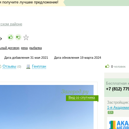
и получите лучшее предложение!
гском районе
о»
ьный договор
,
река
,
рыбалка
Дата добавления 31 мая 2021
Дата обновления 19 марта 2024
Отзывы
Генплан
(0)
0
человек
Бесплатная 
+7 (812) 77
Вид со спутника
Застройщик
1-я Академ
C+