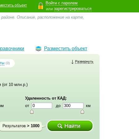
Войти с паролем
местить объект
зарегистрироваться
или
 районе. Описание, расположение на карте,
равочники
Разместить объект
Развернуть
ты
(0)
 (от 10 млн.р.)
Удаленность от КАД:
ом
от
до
км
Результатов
> 1000