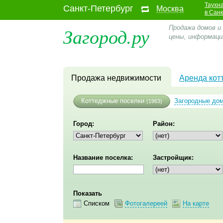
Таухн
Санкт-Петербург
Москва
в Сан
Загород.ру
Продажа домов и 
цены, информаци
Продажа недвижимости
Аренда кот
Коттеджные поселки
Загородные до
(1963)
Город:
Район:
Название поселка:
Застройщик:
Показать
Списком
Фотогалереей
На карте