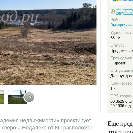
Информац
представи
Район:
Выборгский
Удаленность
68 км
Статус:
Продажи за
Срок сдачи:
Проект
Статус земл
Для нужд c/
Количество 
19
GPS коорди
60.3525 с.ш.
29.1936 в.д.
кадемия недвижимости» проектирует
Еще пред
и озеро». Недалеко от КП расположен
этого пр