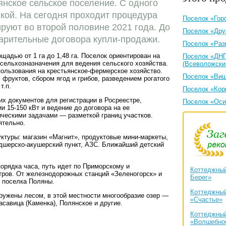
янское сельское поселение. С одного
нкой. На сегодня проходит процедура
Поселок «Гор
руют во второй половине 2021 года. До
Поселок «Др
арительные договора купли-продажи.
Поселок «Раз
ощадью от 1 га до 1,48 га. Поселок ориентирован на
Поселок «ДН
сельхозназначения для ведения сельского хозяйства.
(Всеволожски
пользования на крестьянское-фермерское хозяйство.
Поселок «Виш
фруктов, сбором ягод и грибов, разведением рогатого
т.п.
Поселок «Кор
х документов для регистрации в Росреестре,
Поселок «Оси
и 15-150 кВт и ведение до договора на ее
ическими задачами — разметкой границ участков.
ятельно.
туры: магазин «Магнит», продуктовые мини-маркеты,
ьдшерско-акушерский пункт, АЗС. Ближайший детский
порядка часа, путь идет по Приморскому и
Коттеджный
тров. От железнодорожных станций «Зеленогорск» и
Берег»
 поселка Поляны.
Коттеджный
ружены лесом, в этой местности многообразие озер —
«Счастье»
савица (Каменка), Полянское и другие.
Коттеджный
«Волшебно