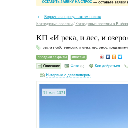
ОСТАВИТЬ ЗАЯВКУ НА СПРОС
— оставьте заявку 
←
Вернуться к результатам поиска
Коттеджные поселки
/
Коттеджные поселки в Выбор
КП «И река, и лес, и озер
земля в собственности
,
ипотека
,
лес
,
озеро
,
предварител
продажи закрыты
ипотека
Описание
Фото
Как добраться
(5)
Интервью с девелопером
31 мая 2021