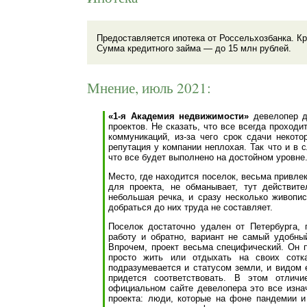
Предоставляется ипотека от Россельхозбанка. Кр
Сумма кредитного займа — до 15 млн рублей.
Мнение, июль 2021:
«1-я Академия недвижимости»
девелопер до
проектов. Не сказать, что все всегда проход
коммуникаций, из-за чего срок сдачи некот
репутация у компании неплохая. Так что и в 
что все будет выполнено на достойном уровне
Место, где находится поселок, весьма привле
для проекта, не обманывает, тут действите
небольшая речка, и сразу несколько живопис
добраться до них труда не составляет.
Поселок достаточно удален от Петербурга, 
работу и обратно, вариант не самый удобны
Впрочем, проект весьма специфический. Он 
просто жить или отдыхать на своих сотк
подразумевается и статусом земли, и видом 
придется соответствовать. В этом отличи
официальном сайте девелопера это все изна
проекта: люди, которые на фоне пандемии и