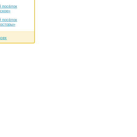
 посёлок
ское»
 посёлок
росторы»
всех