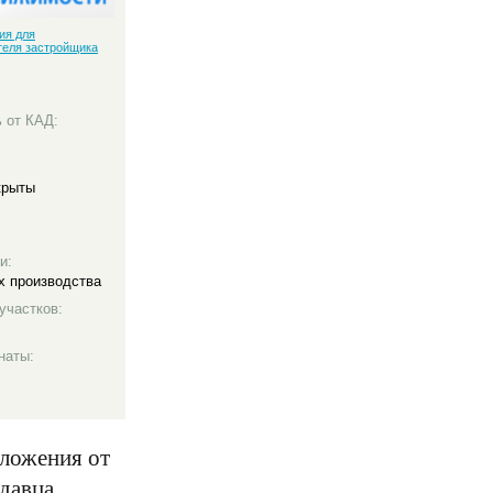
ия для
теля застройщика
 от КАД:
крыты
и:
х производства
участков:
наты:
ложения от
одавца