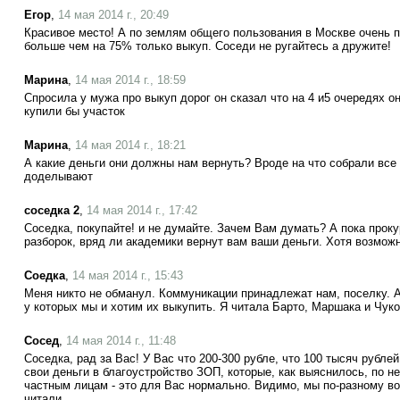
Егор
,
14 мая 2014 г., 20:49
Красивое место! А по землям общего пользования в Москве очень п
больше чем на 75% только выкуп. Соседи не ругайтесь а дружите!
Марина
,
14 мая 2014 г., 18:59
Спросила у мужа про выкуп дорог он сказал что на 4 и5 очередях о
купили бы участок
Марина
,
14 мая 2014 г., 18:21
А какие деньги они должны нам вернуть? Вроде на что собрали все
доделывают
соседка 2
,
14 мая 2014 г., 17:42
Соседка, покупайте! и не думайте. Зачем Вам думать? А пока проку
разборок, вряд ли академики вернут вам ваши деньги. Хотя возможн
Соедка
,
14 мая 2014 г., 15:43
Меня никто не обманул. Коммуникации принадлежат нам, поселку. А
у которых мы и хотим их выкупить. Я читала Барто, Маршака и Чуко
Сосед
,
14 мая 2014 г., 11:48
Соседка, рад за Вас! У Вас что 200-300 рубле, что 100 тысяч рублей
свои деньги в благоустройство ЗОП, которые, как выяснилось, по 
частным лицам - это для Вас нормально. Видимо, мы по-разному во
читали.