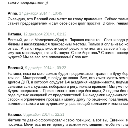
такого председателя ))
Anna
,
17 декабря 2014 г., 10:45
Очевидно, что Евгений сам метит во главу правления. Сейчас толь
станет председателем и сам себе свой долг простит :D блин, гениа
Наташа
,
12 декабря 2014 г., 01:12
Евгений, да не Малеревский(ая) я. Параноя какая-то... Свет и вода у
Живем и наслаждаемся прекрасным местом. Только я оплачиваю ко
от вас. А вы от недалекости своей решили не платить за все и "пар
яму как моральную, так и бытовую. С кем боретесь? С нами - сосед
будете? Мы за вас все оплачиваем! Слов нет....
Евгений
,
9 декабря 2014 г., 09:22
Наташа, пока на мою семью будет продолжаться травля, я буду бор
точнее - Маляревский, я пойду до конца. Все, кто хочет купить зе
другом ДНП, в котором орудует 1-я академия недвижимости, подума
связываться с судами, поборами и регулярным враньем! Мы уже по
будем продолжать. Причин много: пол года без воды, 2 недели без э
года пустых обещаний от представителей 1-й академии недвижимост
сторон и ограничение проезда к моему дому по решению правления,
являются также и сотрудниками управляющей компании и компании
Наташа
,
8 декабря 2014 г., 22:21
Жители то давно сформировали свою позицию, а вот вы, Евгений, 
поселка. Мечитесь по интернету и всяким инстанциям, чтобы не пл