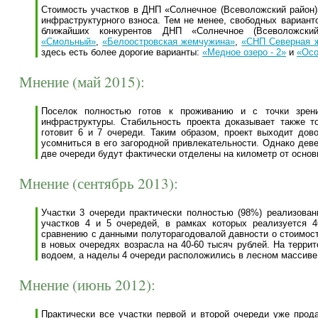
Стоимость участков в ДНП «Солнечное (Всеволожский район)»
инфраструктурного взноса. Тем не менее, свободных вариант
ближайших конкурентов ДНП «Солнечное (Всеволожски
«Смольный»
,
«Белоостровская жемчужина»
,
«СНП Северная 
здесь есть более дорогие варианты:
«Медное озеро - 2»
и
«Осо
Мнение (май 2015):
Поселок полностью готов к проживанию и с точки зрени
инфраструктуры. Стабильность проекта доказывает также т
готовит 6 и 7 очереди. Таким образом, проект выходит до
усомниться в его загородной привлекательности. Однако дев
две очереди будут фактически отделены на километр от основ
Мнение (сентябрь 2013):
Участки 3 очереди практически полностью (98%) реализован
участков 4 и 5 очередей, в рамках которых реализуется 4
сравнению с данными полуторагодовалой давности о стоимости
в новых очередях возрасла на 40-60 тысяч рублей. На терри
водоем, а наделы 4 очереди расположились в лесном массив
Мнение (июнь 2012):
Практически все участки первой и второй очереди уже прод