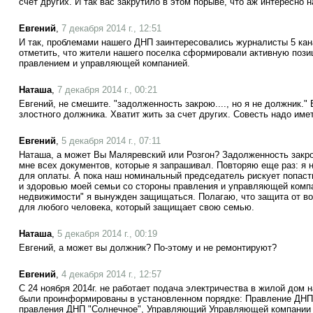
счет других. И так вас закрутило в этом порыве, что аж интересно 
Евгений
,
7 декабря 2014 г., 12:51
И так, проблемами нашего ДНП заинтересовались журналисты 5 ка
отметить, что жители нашего поселка сформировали активную позиц
правлением и управляющей компанией.
Наташа
,
7 декабря 2014 г., 00:21
Евгений, не смешите. "задолженность закрою...., но я не должник." 
злостного должника. Хватит жить за счет других. Совесть надо име
Евгений
,
5 декабря 2014 г., 07:11
Наташа, а может Вы Маляревский или Розгон? Задолженность закр
мне всех документов, которые я запрашивал. Повторяю еще раз: я н
для оплаты. А пока наш номинальный председатель рискует попасть
и здоровью моей семьи со стороны правления и управляющей комп
недвижимости" я вынужден защищаться. Полагаю, что защита от во
для любого человека, который защищает свою семью.
Наташа
,
5 декабря 2014 г., 00:19
Евгений, а может вы должник? По-этому и не ремонтируют?
Евгений
,
4 декабря 2014 г., 12:57
С 24 ноября 2014г. не работает подача электричества в жилой дом 
были проинформированы в установленном порядке: Правление ДНП
правления ДНП "Солнечное", Управляющий Управляющей компании 