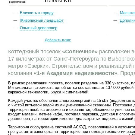
всего плюсов
Близость к городу
Масшта
Живописный ландшафт
Дополн
Опытный девелопер
Добавить плюс
Коттеджный поселок
«Солнечное»
расположен в
17 километрах от Санкт-Петербурга по Выборгско
метро «Озерки». Строительством и реализацией 
компания
«1-я Академия недвижимости»
. Прод
В рамках реализации проекта, поселок разделен на 336 участков, п
Минимальная стоимость одной сотки составляла от 137 000 рублей.
каркасной технологии, бруса и сип-панелей.
Каждый участок обеспечен электроэнергией на 15 кВт (подземные 
с чистой питьевой водой из лицензированной скважины. Построена 
территория посёлка огорожена и охраняется, обеспечено уличное о
входит магазин, летнее кафе, гостевая парковка, детская и спорти
девелопера, на территории имеется два закрытых водоема с живой 
Территория оборудована системой АСКУД, позволяющей в автомати
пропуск автотранспорта на территорию при помощи технологии рас