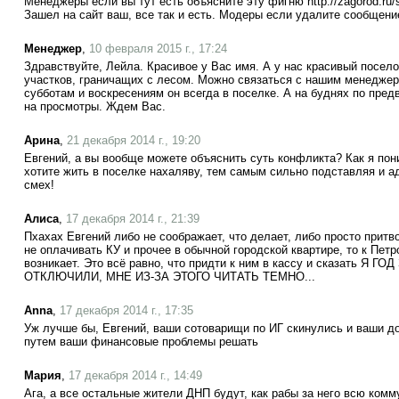
Менеджеры если вы тут есть объясните эту фигню http://zagorod.ru/sp
Зашел на сайт ваш, все так и есть. Модеры если удалите сообщение
Менеджер
,
10 февраля 2015 г., 17:24
Здравствуйте, Лейла. Красивое у Вас имя. А у нас красивый посело
участков, граничащих с лесом. Можно связаться с нашим менеджер
субботам и воскресениям он всегда в поселке. А на буднях по пре
на просмотры. Ждем Вас.
Арина
,
21 декабря 2014 г., 19:20
Евгений, а вы вообще можете объяснить суть конфликта? Как я по
хотите жить в поселке нахаляву, тем самым сильно подставляя и а
смех!
Алиса
,
17 декабря 2014 г., 21:39
Пхахах Евгений либо не соображает, что делает, либо просто притво
не оплачивать КУ и прочее в обычной городской квартире, то к Пет
возникает. Это всё равно, что придти к ним в кассу и сказать Я
ОТКЛЮЧИЛИ, МНЕ ИЗ-ЗА ЭТОГО ЧИТАТЬ ТЕМНО...
Anna
,
17 декабря 2014 г., 17:35
Уж лучше бы, Евгений, ваши сотоварищи по ИГ скинулись и ваши д
путем ваши финансовые проблемы решать
Мария
,
17 декабря 2014 г., 14:49
Ага, а все остальные жители ДНП будут, как рабы за него всю комм