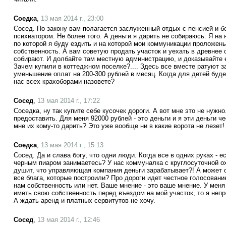
Соедка
,
13 мая 2014 г., 23:00
Сосед. По закону вам полагается заслуженный отдых с пенсией и б
психиатором. Не более того. А деньги я дарить не собираюсь. Я на
по которой я буду ездить и на которой мои коммуникации проложе
собственность. А вам советую продать участок и уехать в древнее 
собирают. И долбайте там местную администрацию, и доказывайте е
Зачем купили в коттеджном поселке?.... Здесь все вместе ратуют з
уменьшение оплат на 200-300 рублей в месяц. Когда для детей буд
нас всех крахоборами назовете?
Сосед
,
13 мая 2014 г., 17:22
Соседка, ну так купите себе кусочек дороги. А вот мне это не нужно
предоставить. Для меня 92000 рублей - это деньги и я эти деньги 
мне их кому-то дарить? Это уже вообще ни в какие ворота не лезет!
Соедка
,
13 мая 2014 г., 15:13
Сосед. Да и слава богу, что одни люди. Когда все в одних руках - е
черным пиаром занимаетесь? У нас коммуналка с круглосуточной ох
душит, что управляющая компания деньги зарабатывает?! А может 
все блага, которые построили? Про дороги идет честное голосован
нам собственность или нет. Ваше мнение - это ваше мнение. У меня
иметь свою собственность перед въездом на мой участок, то я не
А ждать аренд и платных сервитутов не хочу.
Сосед
,
13 мая 2014 г., 12:46