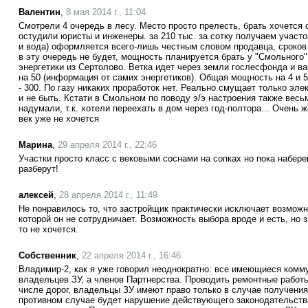
Валентин
,
8 мая 2014 г., 11:04
Смотрели 4 очередь в лесу. Место просто прелесть, брать хочется
остудили юристы и инженеры. за 210 тыс. за сотку получаем участ
и вода) оформляется всего-лишь честным словом продавца, сроков 
в эту очередь не будет, мощность планируется брать у "Смольного"
энергетики из Сертолово. Ветка идет через земли гослесфонда и вар
на 50 (информация от самих энергетиков). Общая мощность на 4 и 5
- 300. По газу никаких проработок нет. Реально смущает только эле
и не быть. Кстати в Смольном по поводу э/э настроения также весь
надумали, т.к. хотели переехать в дом через год-полтора... Очень 
век уже не хочется
Марина
,
29 апреля 2014 г., 22:46
Участки просто класс с вековыми соснами на сопках но пока набер
разберут!
алексей
,
28 апреля 2014 г., 11:49
Не понравилось то, что застройщик практически исключает возможн
которой он не сотрудничает. Возможность выбора вроде и есть, но 
то не хочется.
Собственник
,
22 апреля 2014 г., 16:46
Владимир-2, как я уже говорил неоднократно: все имеющиеся комму
владельцев ЗУ, а членов Партнерства. Проводить ремонтные работ
числе дорог, владельцы ЗУ имеют право только в случае получения
противном случае будет нарушение действующего законодательст