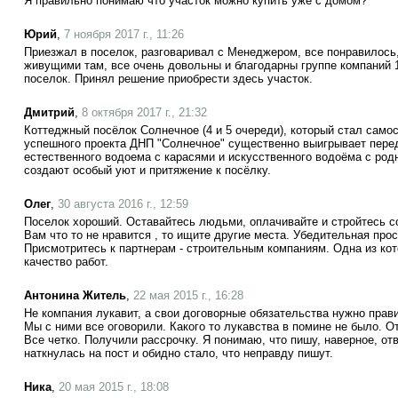
Я правильно понимаю что участок можно купить уже с домом?
Юрий
,
7 ноября 2017 г., 11:26
Приезжал в поселок, разговаривал с Менеджером, все понравилось,
живущими там, все очень довольны и благодарны группе компаний 
поселок. Принял решение приобрести здесь участок.
Дмитрий
,
8 октября 2017 г., 21:32
Коттеджный посёлок Солнечное (4 и 5 очереди), который стал сам
успешного проекта ДНП "Солнечное" существенно выигрывает пере
естественного водоема с карасями и искусственного водоёма с род
создают особый уют и притяжение к посёлку.
Олег
,
30 августа 2016 г., 12:59
Поселок хороший. Оставайтесь людьми, оплачивайте и стройтесь с
Вам что то не нравится , то ищите другие места. Убедительная пр
Присмотритесь к партнерам - строительным компаниям. Одна из ко
качество работ.
Антонина Житель
,
22 мая 2015 г., 16:28
Не компания лукавит, а свои договорные обязательства нужно пра
Мы с ними все оговорили. Какого то лукавства в помине не было.
Все четко. Получили рассрочку. Я понимаю, что пишу, наверное, от
наткнулась на пост и обидно стало, что неправду пишут.
Ника
,
20 мая 2015 г., 18:08