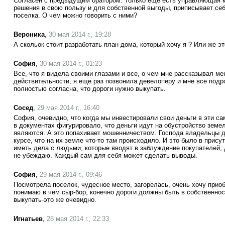
Согласен с предыдущим оратором. Только еще есть управляющая к
решения в свою пользу и для собственной выгоды, приписывает се
поселка. О чем можно говорить с ними?
Вероника
,
30 мая 2014 г., 19:28
А скольок стоит разработать план дома, который хочу я ? Или же э
София
,
30 мая 2014 г., 01:23
Все, что я видела своими глазами и все, о чем мне рассказывал м
действительности, я еще раз позвонила девелоперу и мне все подр
полностью согласна, что дороги нужно выкупать.
Сосед
,
29 мая 2014 г., 16:40
София, очевидно, что когда мы инвестировали свои деньги в эти с
в документах фигурировало, что деньги идут на обустройство земе
являются. А это попахивает мошенничеством. Господа владельцы до
курсе, что на их земле что-то там происходило. И это было в прис
иметь дела с людьми, которые вводят в заблуждение покупателей, д
не убеждаю. Каждый сам для себя может сделать выводы.
София
,
29 мая 2014 г., 09:46
Посмотрела поселок, чудесное место, загорелась, очень хочу приоб
понимаю в чем сыр-бор, конечно дороги должны быть в собственнос
выкупать-это же очевидно.
Игнатьев
,
28 мая 2014 г., 22:33