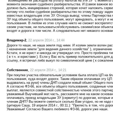
"возмещению их расходов на уплату налогов на эти ЗУ" с момента 
момента окончания судебного разбирательства. И (самое важное во
должно быть инициировано стороной, которая хочет наложить сервит
потому что любое судебное разбирательство по этому поводу заде
известных владельцев этих ЗУ. Отсюда вывод: члены Партнерства м
ЗУ под объекты общего пользования, могут арендовать, а могут и 
пользования. В любом из этих случаев никто не сможет воспрепятст
своим участкам, ни пользоваться/обслуживать своими/свои объект
входят и дороги в том числе. А следовательно нет никакого основа
Владимир-2
,
22 апреля 2014 г., 14:44
Дороги то наши, не наша земля под ними. И хозяин земли волен ра
( назначение земли "для ведения дачного хозяйства" ), ограничение -
Кстати, я не юрист и никогда не утверждал это. Просто проблема 
( в т.ч. и юристами ). Если у Вас есть пример положительного для 
ссылку, я встречал либо выкуп по символической цене ( к сожалени
Собственник
,
22 апреля 2014 г., 14:21
При покупке участка обязательным условием была оплата ЦП на бл
пользования, куда входят дороги. Таким образом оплачивая эту ЦП
выдавались на руки) члены ДНП создали новый объект Общего польз
А согласно ФЗ-66, все объекты общего пользования, созданные чл
выплат, являются совместной собственностью членов этого партнерс
уважаемый Выучивший мат.часть, расскажите мне на каком основа
оплачивать проезд владельцам ЗУ (сервитут) по дорогам, которые и
членам ДНП? Вы можете смеяться сколько Вам угодно, но не надо 
(цитирую Сашу, 19 апреля 2014 г., 00:11.): "Прелесть в том, что до
Уважаемые! Согласно Вашего любимого ФЗ-66, дороги уже наши.