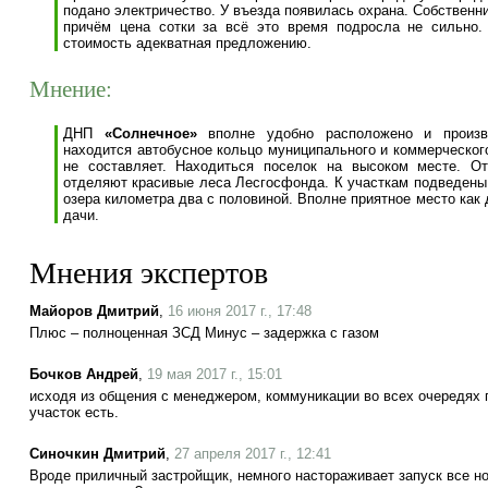
подано электричество. У въезда появилась охрана. Собственн
причём цена сотки за всё это время подросла не сильно. 
стоимость адекватная предложению.
Мнение:
ДНП
«Солнечное»
вполне удобно расположено и произво
находится автобусное кольцо муниципального и коммерческого
не составляет. Находиться поселок на высоком месте. О
отделяют красивые леса Лесгосфонда. К участкам подведены 
озера километра два с половиной. Вполне приятное место как 
дачи.
Мнения экспертов
Майоров Дмитрий
,
16 июня 2017 г., 17:48
Плюс – полноценная ЗСД Минус – задержка с газом
Бочков Андрей
,
19 мая 2017 г., 15:01
исходя из общения с менеджером, коммуникации во всех очередях 
участок есть.
Синочкин Дмитрий
,
27 апреля 2017 г., 12:41
Вроде приличный застройщик, немного настораживает запуск все но