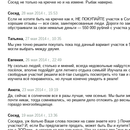
Сосед не только на крючке но и на измене. Рыбак наверно.
Сосед
,
28 мая 2014 г., 15:53
Если не хотите быть на крючке как я, НЕ ПОКУПАЙТЕ участок в Со
хорошие отзывы — все свои, заинтересованные люди. Дороги по за
обустраивали за свои немалые деньги — 550 000 рублей с участка 
Татьяна
,
27 мая 2014 г., 10:35
Мы уже точно решили покупать пока под дачный вариант участок в 
могли выбрать между двумя.
Евгения
,
26 мая 2014 г., 22:49
Ну сколько людей, столько и мнений, всегда недовольные найдутся
посёлок, вполне подойдёт для летнего отдыха семьёй! Изучала их с
свободные участки! решили всё-таи съездить посмотреть что там и 
изучила всё понравилось, но лучше конечно увидеть в реале!
Анюта
,
23 мая 2014 г., 19:19
Да, сейчас в солнечном все в разы лучше, чем осенью. Мы были зи
почти никак, тогда сомневались, но решили дело отложить до весны
гораздо многообещающе.
Сосед
,
19 мая 2014 г., 13:36
Соседка, уж больно Ваши слова похожи на сами знаете кого :) Поч
участки? И, если Вы предлагаете продать, может быть Вы и купите?
как с ЗОПами - в несколько раз завышена. Что за слова про "лук вы