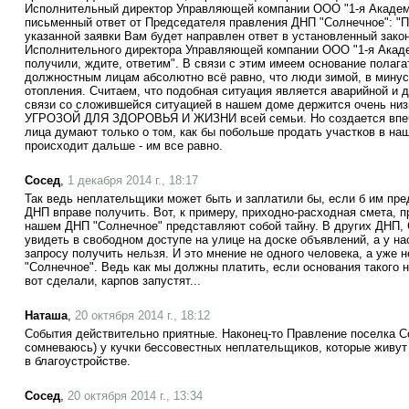
Исполнительный директор Управляющей компании ООО "1-я Академ
письменный ответ от Председателя правления ДНП "Солнечное": "П
указанной заявки Вам будет направлен ответ в установленный закон
Исполнительного директора Управляющей компании ООО "1-я Акаде
получили, ждите, ответим". В связи с этим имеем основание полаг
должностным лицам абсолютно всё равно, что люди зимой, в минус
отопления. Считаем, что подобная ситуация является аварийной и 
связи со сложившейся ситуацией в нашем доме держится очень низ
УГРОЗОЙ ДЛЯ ЗДОРОВЬЯ И ЖИЗНИ всей семьи. Но создается впеч
лица думают только о том, как бы побольше продать участков в на
происходит дальше - им все равно.
Сосед
,
1 декабря 2014 г., 18:17
Так ведь неплательщики может быть и заплатили бы, если б им пр
ДНП вправе получить. Вот, к примеру, приходно-расходная смета, 
нашем ДНП "Солнечное" представляют собой тайну. В других ДНП,
увидеть в свободном доступе на улице на доске объявлений, а у 
запросу получить нельзя. И это мнение не одного человека, а уже 
"Солнечное". Ведь как мы должны платить, если основания такого не
вот сделали, карпов запустят...
Наташа
,
20 октября 2014 г., 18:12
События действительно приятные. Наконец-то Правление поселка С
сомневаюсь) у кучки бессовестных неплательщиков, которые живут 
в благоустройстве.
Сосед
,
20 октября 2014 г., 13:34