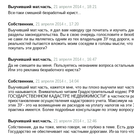
Выучивший мат.часть
,
21 апреля 2014 г., 18:21
Все-таки смешной безработный юрист...
Собственник
,
21 апреля 2014 г., 17:20
Выучивший мат.часть, я дал вам наводку где почитать и изучить да
разделы законодательства. Вы в свою очередь голословите и безо
не сами ли вы являетесь одним из тех владельцев ЗУ под дороги, 
реальностей пытаются вложить моим соседям в головы мысли, что
покупать эти дороги?
Выучивший мат.часть
,
21 апреля 2014 г., 16:47
Да не смешите вы меня. Пользуетесь незнанием вопроса остальным
Или это реклама безработного юриста?
Собственник
,
21 апреля 2014 г., 14:04
Выучивший мат.часть, кажется мне, что вы плохо выучили мат часть
это называется. Внимательно читаем Градостроительный кодекс Р
ГОСУДАРСТВЕННОМ КАДАСТРЕ НЕДВИЖИМОСТИ" в частности разд
приостановлении осуществления кадастрового учета. Максимум на 
этих ЗУ - это на возмещение их расходов на уплату налогов на эти
практика имеется. Более подробные консультации по этому вопросу 
Выучивший мат.часть
,
21 апреля 2014 г., 12:46
Собственник, да вы тоже, мягко говоря, не глубоко в теме. Есть до
Государство не обеспечивает нас частными дорогами. Из-за того чт