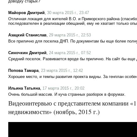
доводку старых?
Майоров Дмитрий
,
30 марта 2015 г., 23:47
Отличная локация для жителей В.О. и Приморского района (спасиб
последователен в реализации обещаний, ему не хватает только опы
Азацкий Станислав
,
29 марта 2015 г., 22:53
Все прилично для поселка ДНП. По документам бы еще более пол
Синочкин Дмитрий
,
24 марта 2015 г., 07:52
Средний поселок. Развивается вроде бы прилично. На сайт бы еще
Попова Тамара
,
23 марта 2015 г., 12:42
Хорошее место, и темпы развития проекта видны. За генплан особен
Ильина Татьяна
,
17 марта 2015 г., 20:02
Очень большой массив. И куча странных разборок в форумах.
Видеоинтервью с представителем компании «1
недвижимости» (ноябрь, 2015 г.)