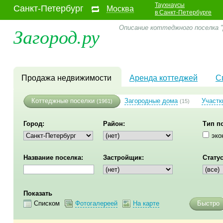
Таухнаусы
Санкт-Петербург
Москва
в Санкт-Петербурге
Загород.ру
Описание коттеджного поселка "
Продажа недвижимости
Аренда коттеджей
С
Коттеджные поселки
Загородные дома
Участк
(1961)
(15)
Город:
Район:
Тип п
эко
Название поселка:
Застройщик:
Статус
Показать
Списком
Фотогалереей
На карте
Быстро