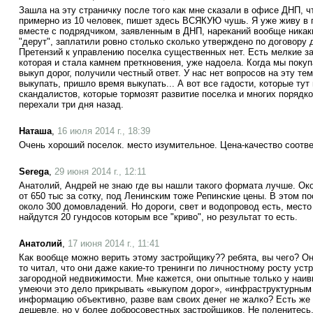
Зашла на эту страничку после того как мне сказали в офисе ДНП, ч
примерно из 10 человек, пишет здесь ВСЯКУЮ чушь. Я уже живу в п
вместе с подрядчиком, заявленным в ДНП, нареканий вообще никаки
"дерут", заплатили ровно столько сколько утверждено по договору 
Претензий к управлению поселка существенных нет. Есть мелкие з
которая и стала камнем преткновения, уже надоела. Когда мы поку
выкуп дорог, получили честный ответ. У нас нет вопросов на эту тем
выкупать, пришло время выкупать... А вот все гадости, которые тут
скандалистов, которые тормозят развитие поселка и многих порядк
перехали три дня назад.
Наташа
,
16 июля 2014 г., 18:39
Очень хороший поселок. место изумительное. Цена-качество соотве
Serega
,
29 июня 2014 г., 12:11
Анатолий, Андрей не знаю где вы нашли такого формата лучше. Око
от 650 тыс за сотку, под Ленинским тоже Репинские цены. В этом п
около 300 домовладений. Но дороги, свет и водопровод есть, место
найдутся 20 гундосов которым все "криво", но результат то есть.
Анатолий
,
17 июня 2014 г., 11:41
Как вообще можно верить этому застройщику?? ребята, вы чего? Они
то читал, что они даже какие-то тренинги по личностному росту устр
загородной недвижимости. Мне кажется, они опытные только у наи
умеючи это дело прикрывать «выкупом дорог», «инфраструктурным в
информацию объективно, разве вам своих денег не жалко? Есть же
дешевле, но у более добросовестных застройщиков. Не поленитесь,