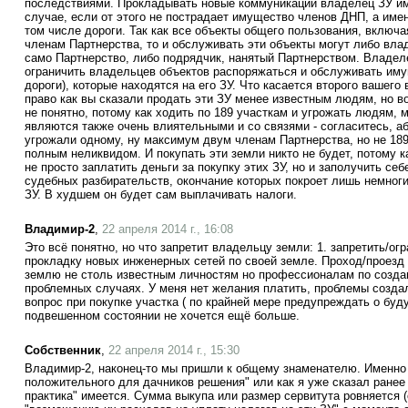
последствиями. Прокладывать новые коммуникации владелец ЗУ им
случае, если от этого не пострадает имущество членов ДНП, а име
том числе дороги. Так как все объекты общего пользования, включ
членам Партнерства, то и обслуживать эти объекты могут либо вла
само Партнерство, либо подрядчик, нанятый Партнерством. Владеле
ограничить владельцев объектов распоряжаться и обслуживать иму
дороги), которые находятся на его ЗУ. Что касается второго вашего
право как вы сказали продать эти ЗУ менее известным людям, но вот
не понятно, потому как ходить по 189 участкам и угрожать людям, 
являются также очень влиятельными и со связями - согласитесь, аб
угрожали одному, ну максимум двум членам Партнерства, но не 18
полным неликвидом. И покупать эти земли никто не будет, потому 
не просто заплатить деньги за покупку этих ЗУ, но и заполучить се
судебных разбирательств, окончание которых покроет лишь немноги
ЗУ. В худшем он будет сам выплачивать налоги.
Владимир-2
,
22 апреля 2014 г., 16:08
Это всё понятно, но что запретит владельцу земли: 1. запретить/о
прокладку новых инженерных сетей по своей земле. Проход/проезд 
землю не столь известным личностям но профессионалам по созда
проблемных случаях. У меня нет желания платить, проблемы созда
вопрос при покупке участка ( по крайней мере предупреждать о буду
подвешенном состоянии не хочется ещё больше.
Собственник
,
22 апреля 2014 г., 15:30
Владимир-2, наконец-то мы пришли к общему знаменателю. Именно 
положительного для дачников решения" или как я уже сказал ранее
практика" имеется. Сумма выкупа или размер сервитута ровняется 