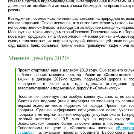
Имеется система видеонаблюдения, интегрированная в систему АСК
движения автомобилей и автоматически блокирует на время въезд
режим.
Коттеджный поселок «Солнечное» расположен на природной возвыше
вблизи водоемов. Почва песчаная, что позволяет строить цокольны
непосредственной близости находится автобусное кольцо муниципал
Маршрутные такси идут до метро «Проспект Просвещения» и «Пар
посёлкам городского типа «Сертолово», «Черная речка» и «Садово
смогут пользоваться их инфраструктурой, включающей такие социа
сад, школа, банк, больница, поликлиники, травмпункт, кафе и ряд м
Мнение, декабрь 2020:
Проект стартовал еще в далеком 2010 году. Обо всех его сил
в более ранних мнениях портала. Развитие
«Солнечного»
з
акции: в декабре 2019-го вдоль подъездной дороги к по
освещения, в июне это года сделали ограждение д
заасфальтировали подъездную дорогу к «Солнечному».
Поселок не претендует на особую концептуальность, но целе
Участки без подряда (или с подрядом по желанию) по вполн
меркам экологии месте недалеко от города. Проект, как го
проданы. Судя по информации официального сайта, участки
продаже в четвертой и пятой очередях (в сумме около 15 пре
готовый коттедж за 19,5 млн руб. в первой очереди.
Всеволожском районе более высокие цены в поселках
«Ме
Сопоставимы по цене с «Солнечным» поселки
«Белоост
усадьба»
. Ближайшие проекты соседнего Выборгского р