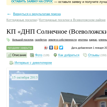
ОСТАВИТЬ ЗАЯВКУ НА СПРОС
— оставьте заявку и получите луч
←
Вернуться к результатам поиска
Коттеджные поселки
/
Коттеджные поселки в Всеволожском районе
КП «ДНП Солнечное (Всеволожск
большой поселок
,
газобетон
,
земля в собственности
,
ипотека
,
каркас
,
клеены
продажи закрыты
Дата добавления 1 января 2
Описание
Фото
Как добраться
Отзывы
(128)
(150)
Интервью с девелопером
15 октября 2013