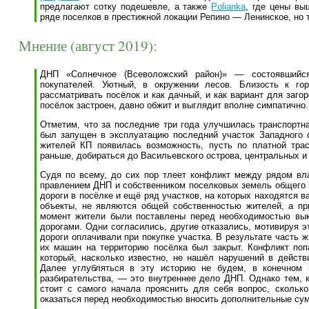
предлагают сотку подешевле, а также
Polianka
, где цены вы
ряде поселков в престижной локации Репино — Ленинское, но 
Мнение (август 2019):
ДНП «Солнечное (Всеволожский район)» — состоявшийс
покупателей. Уютный, в окружении лесов. Близость к г
рассматривать посёлок и как дачный, и как вариант для заго
посёлок застроен, давно обжит и выглядит вполне симпатично.
Отметим, что за последние три года улучшилась транспортна
был запущен в эксплуатацию последний участок Западного с
жителей КП появилась возможность, пусть по платной трас
раньше, добираться до Васильевского острова, центральных и
Судя по всему, до сих пор тлеет конфликт между рядом вл
правлением ДНП и собственником поселковых земель общего п
дороги в посёлке и ещё ряд участков, на которых находятся 
объекты, не являются общей собственностью жителей, а пр
момент жители были поставлены перед необходимостью вы
дорогами. Одни согласились, другие отказались, мотивируя э
дороги оплачивали при покупке участка. В результате часть 
их машин на территорию посёлка был закрыт. Конфликт поп
который, насколько известно, не нашёл нарушений в действ
Далее углубляться в эту историю не будем, в конечном 
разбирательства, — это внутреннее дело ДНП. Однако тем, к
стоит с самого начала прояснить для себя вопрос, сколько
оказаться перед необходимостью вносить дополнительные су