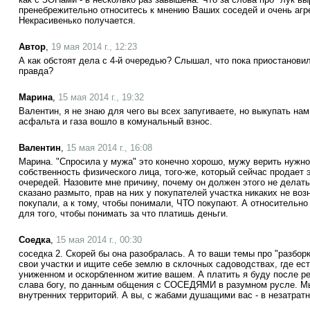
пренебрежительно относитесь к мнению Ваших соседей и очень агре
Некрасивенько получается.
Автор
,
19 мая 2014 г., 12:23
А как обстоят дела с 4-й очередью? Слышал, что пока приостановил
правда?
Марина
,
15 мая 2014 г., 19:32
Валентин, я не знаю для чего вы всех запугиваете, но выкупать нам
асфальта и газа вошло в комунальный взнос.
Валентин
,
15 мая 2014 г., 16:08
Марина. "Спросила у мужа" это конечно хорошо, мужу верить нужно
собственность физического лица, того-же, который сейчас продает 
очередей. Назовите мне причину, почему он должен этого не делать
сказано размыто, прав на них у покупателей участка никаких не возн
покупали, а к тому, чтобы понимали, ЧТО покупают. А относительно
для того, чтобы понимать за что платишь деньги.
Соедка
,
15 мая 2014 г., 00:30
соседка 2. Скорей бы она разобралась. А то ваши темы про "разбор
свои участки и ищите себе землю в склочных садоводствах, где ест
униженном и оскорбленном житие вашем. А платить я буду после ре
слава богу, по данным общения с СОСЕДЯМИ в разумном русле. М
внутренних территорий. А вы, с жабами душащими вас - в незатрат