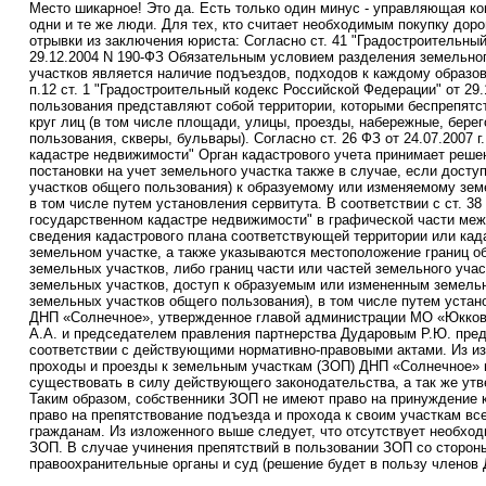
Место шикарное! Это да. Есть только один минус - управляющая ко
одни и те же люди. Для тех, кто считает необходимым покупку дор
отрывки из заключения юриста: Согласно ст. 41 "Градостроительны
29.12.2004 N 190-ФЗ Обязательным условием разделения земельног
участков является наличие подъездов, подходов к каждому образо
п.12 ст. 1 "Градостроительный кодекс Российской Федерации" от 29
пользования представляют собой территории, которыми беспрепятс
круг лиц (в том числе площади, улицы, проезды, набережные, бере
пользования, скверы, бульвары). Согласно ст. 26 ФЗ от 24.07.2007 
кадастре недвижимости" Орган кадастрового учета принимает реше
постановки на учет земельного участка также в случае, если досту
участков общего пользования) к образуемому или изменяемому зем
в том числе путем установления сервитута. В соответствии с ст. 38
государственном кадастре недвижимости" в графической части меж
сведения кадастрового плана соответствующей территории или ка
земельном участке, а также указываются местоположение границ о
земельных участков, либо границ части или частей земельного учас
земельных участков, доступ к образуемым или измененным земельн
земельных участков общего пользования), в том числе путем устан
ДНП «Солнечное», утвержденное главой администрации МО «Юкков
А.А. и председателем правления партнерства Дударовым Р.Ю. пре
соответствии с действующими нормативно-правовыми актами. Из из
проходы и проезды к земельным участкам (ЗОП) ДНП «Солнечное»
существовать в силу действующего законодательства, а так же ут
Таким образом, собственники ЗОП не имеют право на принуждение к
право на препятствование подъезда и прохода к своим участкам вс
гражданам. Из изложенного выше следует, что отсутствует необход
ЗОП. В случае учинения препятствий в пользовании ЗОП со стороны
правоохранительные органы и суд (решение будет в пользу членов 