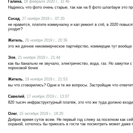
Галина
,
18 февраля 2020 г., 11:46
Надеюсь что фото очень старые, так как на 8 фото шлагбаум это пр
Сосед
,
27 ноября 2019 г., 07:20
не нравится, платите коммуналку и кап ремонт в спб, в 2020 повыся
уходит?
Житель
,
26 ноября 2019 г., 20:36
это же дачное некоммерческое партнёрство, коммерции тут вообще н
Эля
,
21 ноября 2019 г., 21:44
как бы банально не звучало, электричество, вода, газ. Но замутки 
пороховой бочке
Житель
,
19 ноября 2019 г., 21:53
вы что сговорились? Одни и те же вопросы. Застройщик что ответит
Савелий
,
17 ноября 2019 г., 13:07
820 тысяч инфраструктурный платёж, это что же туда должно вход
Олег
,
15 октября 2019 г., 18:20
Доброе время суток всем. Не первый год слежу за поселком как сей
охраной, хотелось бы приехать в гости так посмотреть может даже 