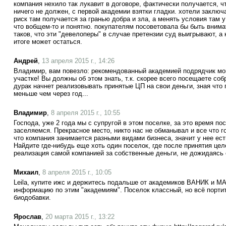
компания нехило так лукавит в договоре, фактически получается, чт
ничего не должен, с первой академии взятки гладки. хотели заключа
риск там получается за гранью добра и зла, а менять условия там у
что вобщем-то и понятно. покупателям посоветовала бы быть вним
таков, что эти "девелоперы" в случае претензии суд выигрывают, а
итоге может остаться.
Андрей
,
13 апреля 2015 г., 14:26
Владимир, вам повезло: рекомендованный академией подрядчик мо
участке! Вы должны об этом знать, т.к. скорее всего посещаете собр
дурак начнет реализовывать принятые ЦП на свои деньги, зная что
меньше чем через год...
Владимир
,
8 апреля 2015 г., 10:55
Господа, уже 2 года мы с супругой в этом поселке, за это время п
заселяемся. Прекрасное место, никто нас не обманывал и все что г
что компания занимается разными видами бизнеса, значит у нее есть
Найдите где-нибудь еще хоть один поселок, где после принятия це
реализация самой компанией за собственные деньги, не дожидаясь 
Михаил
,
8 апреля 2015 г., 10:05
Leila, купите ижс и держитесь подальше от академиков ВАНИК и М
информацию по этим "академиям". Поселок классный, но всё порт
биодобавки.
Ярослав
,
20 марта 2015 г., 13:22