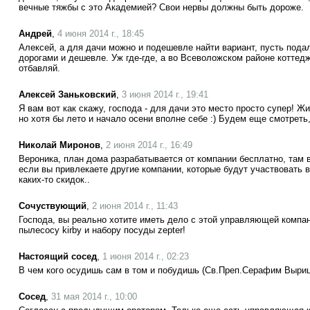
вечные тяжбы с это Академией? Свои нервы должны быть дороже.
Андрей
,
4 июня 2014 г., 18:45
Алексей, а для дачи можно и подешевле найти вариант, пусть подал
дорогами и дешевле. Уж где-где, а во Всеволожском районе коттед
отбавляй.
Алексей Заньковский
,
3 июня 2014 г., 19:41
Я вам вот как скажу, господа - для дачи это место просто супер! Жи
но хотя бы лето и начало осени вполне себе :) Будем еще смотреть,
Николай Миронов
,
2 июня 2014 г., 16:49
Вероника, план дома разрабатывается от компании бесплатно, там в
если вы привлекаете другие компании, которые будут участвовать в
каких-то скидок..
Сочуствующий
,
2 июня 2014 г., 11:43
Господа, вы реально хотите иметь дело с этой управляющей компан
пылесосу kirby и набору посуды zepter!
Настоящий сосед
,
1 июня 2014 г., 02:23
В чем кого осудишь сам в том и побудишь (Св.Преп.Серафим Выриц
Сосед
,
31 мая 2014 г., 10:00