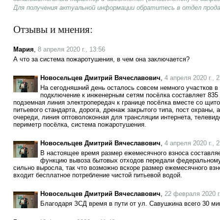
Для получения актуальной информации обратитесь в отдел прод
Отзывы и мнения:
Мария
,
8 апреля 2020 г., 13:56
А что за система пожаротушения, в чем она заключается?
Новосельцев Дмитрий Вячеславович
,
4 апреля 2020 г., 
На сегодняшний день осталось совсем немного участков в 
подключение к инженерным сетям посёлка составляет 835 
подземная линия электропередач к границе посёлка вместе со щито
питьевого стандарта, дорога, дренаж закрытого типа, пост охраны, 
очереди, линия оптоволоконная для трансляции интернета, телеви
периметр посёлка, система пожаротушения.
Новосельцев Дмитрий Вячеславович
,
4 апреля 2020 г., 
В настоящее время размер ежемесячного взноса составляет
функцию вывоза бытовых отходов передали федеральному 
сильно выросла, так что возможно вскоре размер ежемесячного взно
входит бесплатное потребление чистой питьевой водой.
Новосельцев Дмитрий Вячеславович
,
22 февраля 2020 г.
Благодаря ЗСД время в пути от ул. Савушкина всего 30 ми