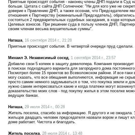
Приятные происходят события - наконец члены ДНП подали в Суд н
больше. Цитата с сайта ДНП Солнечное: "Ни для кого уже не секрет
доверие к Правлению ДНП, а также осознав, что Председателем яв
отношения к Партнерству (номинальный Председатель), обратились
состояться 2 предварительных судебных заседания, в ходе которых
Целевых взносов. При решении суда в пользу членов ДНП, Партне
своим членам весьма внушительные суммы".
Наташа
,
16 сентября 2014 г., 21:28
Приятные происходят события. В четвертой очереди пруд сделали. 
Михаил Э. Независимый сосед
,
1 сентября 2014 г., 23:57
Добавлю свои 5 копеек в защиту девелопера. Компания производит
в поисках подходящего варианта для загородного дома постоянного
Посмотрел более 15 проектов во Всеволожском районе. И все-таки 
могу сказать, что все обещания выполняются, информация не скрыв
просто самим немного задумываться о том, что покупка земли и до
нужно самим интересоваться какие и когда платежи могут возникнут
доказательство моих слов - под покупку жилья в этом поселке можн
ведущих банках.
Наташа
,
29 июля 2014 г., 00:28
Житель поселка, спасибо за информацию. Я другого и не ожидала. 
жильцов двадцать человек председателя назвали вором и пишут кля
доме работает. Чистота и благодать.
Житель поселка
,
28 июля 2014 г., 13:48